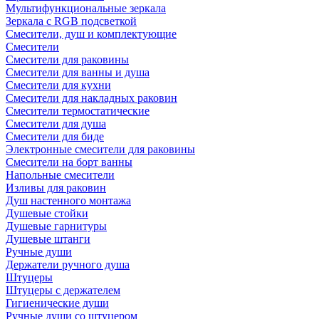
Мультифункциональные зеркала
Зеркала c RGB подсветкой
Смесители, душ и комплектующие
Смесители
Смесители для раковины
Смесители для ванны и душа
Смесители для кухни
Смесители для накладных раковин
Смесители термостатические
Смесители для душа
Смесители для биде
Электронные смесители для раковины
Смесители на борт ванны
Напольные смесители
Изливы для раковин
Душ настенного монтажа
Душевые стойки
Душевые гарнитуры
Душевые штанги
Ручные души
Держатели ручного душа
Штуцеры
Штуцеры с держателем
Гигиенические души
Ручные души со штуцером