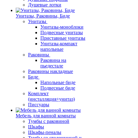
Душевые лотки
Унитазы, Раковины, Биде
Унитазы
Унитазы-моноблоки
Подвесные унитазы
Приставные унитазы
Унитазы-компакт
напольные
Раковины
Раковина на
пьедестале
Раковины накладные
Биде
Напольные биде
Подвесные биде
Комплект
(инсталляция+унитаз)
Писсуары
Мебель для ванной комнаты
Тумбы с раковиной
Шкафы
Шкафы-пеналы
Тумбы со столешницей и