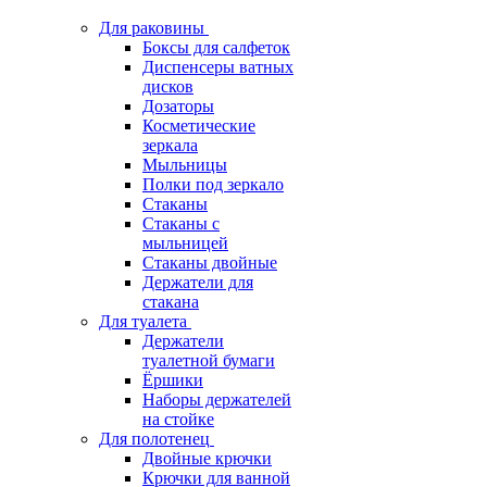
Для раковины
Боксы для салфеток
Диспенсеры ватных
дисков
Дозаторы
Косметические
зеркала
Мыльницы
Полки под зеркало
Стаканы
Стаканы с
мыльницей
Стаканы двойные
Держатели для
стакана
Для туалета
Держатели
туалетной бумаги
Ёршики
Наборы держателей
на стойке
Для полотенец
Двойные крючки
Крючки для ванной