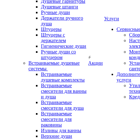
Душевые гарнитуры
Душевые штанги
Ручные души
Держатели ручного
Услуги
душа
Штуцеры
Сервисны
Штуцеры с
Сбор
держателем
Наст
Гигиенические души
элек
Ручные души со
Мон
штуцером
конд
Встраиваемые душевые
Акции
Уста
системы
сант
Встраиваемые
Дополнит
душевые комплекты
услуги
Встраиваемые
Утил
смесители для ванны
техн
и душа
Кред
Встраиваемые
смесители для душа
Встраиваемые
смесители для
раковины
Изливы для ванны
Верхние души