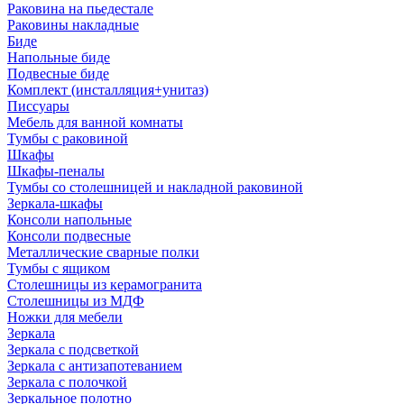
Раковина на пьедестале
Раковины накладные
Биде
Напольные биде
Подвесные биде
Комплект (инсталляция+унитаз)
Писсуары
Мебель для ванной комнаты
Тумбы с раковиной
Шкафы
Шкафы-пеналы
Тумбы со столешницей и накладной раковиной
Зеркала-шкафы
Консоли напольные
Консоли подвесные
Металлические сварные полки
Тумбы с ящиком
Столешницы из керамогранита
Столешницы из МДФ
Ножки для мебели
Зеркала
Зеркала с подсветкой
Зеркала с антизапотеванием
Зеркала с полочкой
Зеркальное полотно