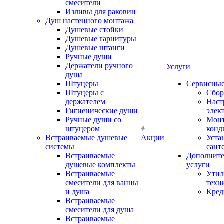
смесители
Изливы для раковин
Душ настенного монтажа
Душевые стойки
Душевые гарнитуры
Душевые штанги
Ручные души
Держатели ручного
Услуги
душа
Штуцеры
Сервисны
Штуцеры с
Сбор
держателем
Наст
Гигиенические души
элек
Ручные души со
Мон
штуцером
конд
Встраиваемые душевые
Акции
Уста
системы
сант
Встраиваемые
Дополнит
душевые комплекты
услуги
Встраиваемые
Утил
смесители для ванны
техн
и душа
Кред
Встраиваемые
смесители для душа
Встраиваемые