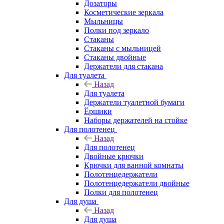
Дозаторы
Косметические зеркала
Мыльницы
Полки под зеркало
Стаканы
Стаканы с мыльницей
Стаканы двойные
Держатели для стакана
Для туалета
Назад
Для туалета
Держатели туалетной бумаги
Ёршики
Наборы держателей на стойке
Для полотенец
Назад
Для полотенец
Двойные крючки
Крючки для ванной комнаты
Полотенцедержатели
Полотенцедержатели двойные
Полки для полотенец
Для душа
Назад
Для душа