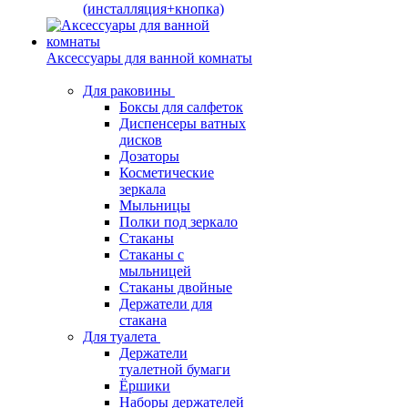
(инсталляция+кнопка)
Аксессуары для ванной комнаты
Для раковины
Боксы для салфеток
Диспенсеры ватных
дисков
Дозаторы
Косметические
зеркала
Мыльницы
Полки под зеркало
Стаканы
Стаканы с
мыльницей
Стаканы двойные
Держатели для
стакана
Для туалета
Держатели
туалетной бумаги
Ёршики
Наборы держателей