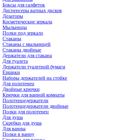
Боксы для салфеток
Диспенсеры ватных дисков
Дозаторы
Косметические зеркала
Мыльницы
Полки под зеркало
Стаканы
Стаканы с мыльницей
Стаканы двойные
Держатели для стакана
Для туалета
Держатели туалетной бумаги
Ёршики
Наборы держателей на стойке
Для полотенец
Двойные крючки
Крючки для ванной комнаты
Полотенцедержатели
Полотенцедержатели двойные
Полки для полотенец
Для душа
Скребки для душа
Для ванны
Полки в ванну
Столики для ванны