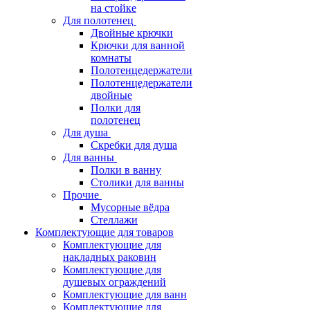
на стойке
Для полотенец
Двойные крючки
Крючки для ванной
комнаты
Полотенцедержатели
Полотенцедержатели
двойные
Полки для
полотенец
Для душа
Скребки для душа
Для ванны
Полки в ванну
Столики для ванны
Прочие
Мусорные вёдра
Стеллажи
Комплектующие для товаров
Комплектующие для
накладных раковин
Комплектующие для
душевых ограждений
Комплектующие для ванн
Комплектующие для