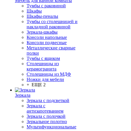
Мебель для ванной комнаты
Тумбы с раковиной
Шкафы
Шкафы-пеналы
Тумбы со столешницей и
накладной раковиной
Зеркала-шкафы
Консоли напольные
Консоли подвесные
Металлические сварные
полки
Тумбы с ящиком
Столешницы из
керамогранита
Столешницы из МДФ
Ножки для мебели
+ ЕЩЕ 2
Зеркала
Зеркала с подсветкой
Зеркала с
антизапотеванием
Зеркала с полочкой
Зеркальное полотно
Мультифункциональные