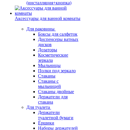
(инсталляция+кнопка)
Аксессуары для ванной комнаты
Для раковины
Боксы для салфеток
Диспенсеры ватных
дисков
Дозаторы
Косметические
зеркала
Мыльницы
Полки под зеркало
Стаканы
Стаканы с
мыльницей
Стаканы двойные
Держатели для
стакана
Для туалета
Держатели
туалетной бумаги
Ёршики
Наборы держателей