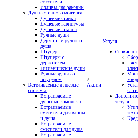
смесители
Изливы для раковин
Душ настенного монтажа
Душевые стойки
Душевые гарнитуры
Душевые штанги
Ручные души
Держатели ручного
Услуги
душа
Штуцеры
Сервисны
Штуцеры с
Сбор
держателем
Наст
Гигиенические души
элек
Ручные души со
Мон
штуцером
конд
Встраиваемые душевые
Акции
Уста
системы
сант
Встраиваемые
Дополнит
душевые комплекты
услуги
Встраиваемые
Утил
смесители для ванны
техн
и душа
Кред
Встраиваемые
смесители для душа
Встраиваемые