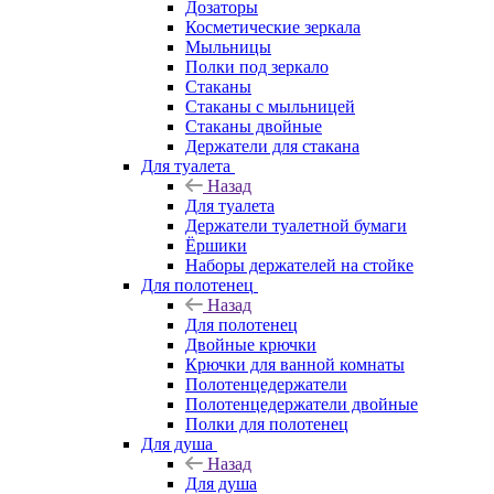
Дозаторы
Косметические зеркала
Мыльницы
Полки под зеркало
Стаканы
Стаканы с мыльницей
Стаканы двойные
Держатели для стакана
Для туалета
Назад
Для туалета
Держатели туалетной бумаги
Ёршики
Наборы держателей на стойке
Для полотенец
Назад
Для полотенец
Двойные крючки
Крючки для ванной комнаты
Полотенцедержатели
Полотенцедержатели двойные
Полки для полотенец
Для душа
Назад
Для душа