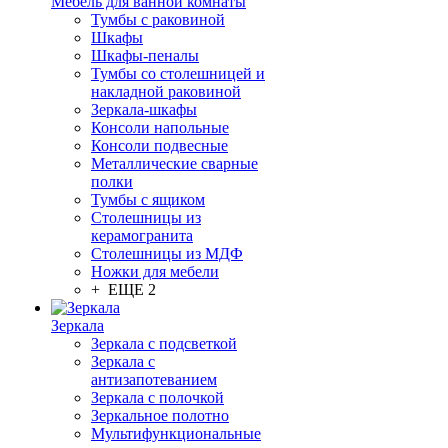
Мебель для ванной комнаты
Тумбы с раковиной
Шкафы
Шкафы-пеналы
Тумбы со столешницей и
накладной раковиной
Зеркала-шкафы
Консоли напольные
Консоли подвесные
Металлические сварные
полки
Тумбы с ящиком
Столешницы из
керамогранита
Столешницы из МДФ
Ножки для мебели
+ ЕЩЕ 2
Зеркала
Зеркала с подсветкой
Зеркала с
антизапотеванием
Зеркала с полочкой
Зеркальное полотно
Мультифункциональные