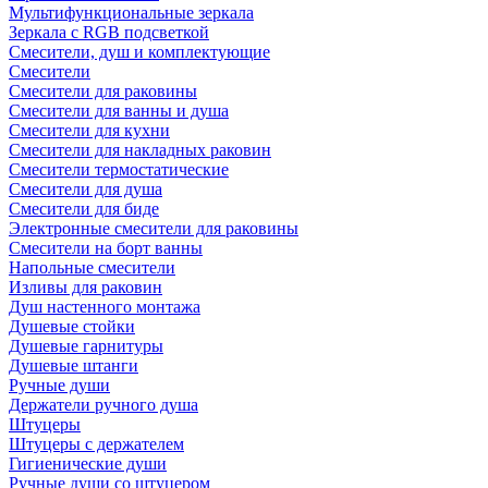
Мультифункциональные зеркала
Зеркала c RGB подсветкой
Смесители, душ и комплектующие
Смесители
Смесители для раковины
Смесители для ванны и душа
Смесители для кухни
Смесители для накладных раковин
Смесители термостатические
Смесители для душа
Смесители для биде
Электронные смесители для раковины
Смесители на борт ванны
Напольные смесители
Изливы для раковин
Душ настенного монтажа
Душевые стойки
Душевые гарнитуры
Душевые штанги
Ручные души
Держатели ручного душа
Штуцеры
Штуцеры с держателем
Гигиенические души
Ручные души со штуцером