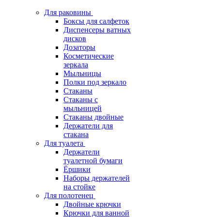
Для раковины
Боксы для салфеток
Диспенсеры ватных
дисков
Дозаторы
Косметические
зеркала
Мыльницы
Полки под зеркало
Стаканы
Стаканы с
мыльницей
Стаканы двойные
Держатели для
стакана
Для туалета
Держатели
туалетной бумаги
Ёршики
Наборы держателей
на стойке
Для полотенец
Двойные крючки
Крючки для ванной