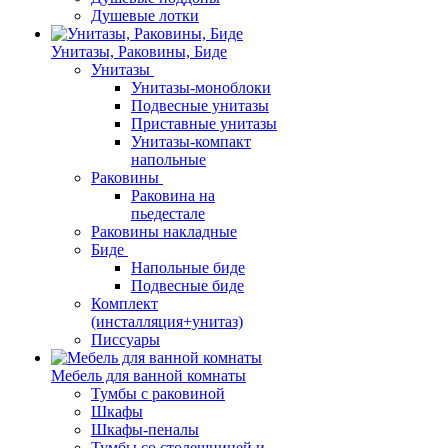
Душевые лотки
Унитазы, Раковины, Биде
Унитазы
Унитазы-моноблоки
Подвесные унитазы
Приставные унитазы
Унитазы-компакт
напольные
Раковины
Раковина на
пьедестале
Раковины накладные
Биде
Напольные биде
Подвесные биде
Комплект
(инсталляция+унитаз)
Писсуары
Мебель для ванной комнаты
Тумбы с раковиной
Шкафы
Шкафы-пеналы
Тумбы со столешницей и