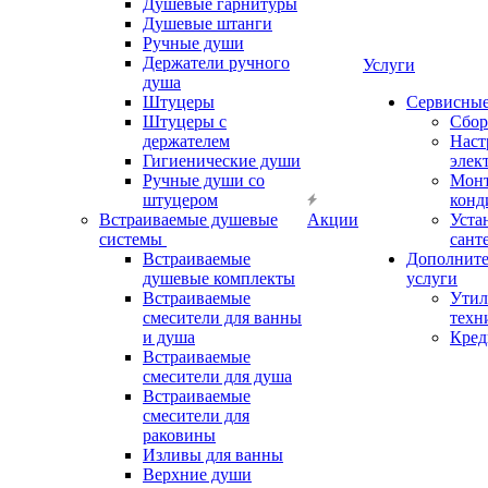
Душевые гарнитуры
Душевые штанги
Ручные души
Держатели ручного
Услуги
душа
Штуцеры
Сервисны
Штуцеры с
Сбор
держателем
Наст
Гигиенические души
элек
Ручные души со
Мон
штуцером
конд
Встраиваемые душевые
Акции
Уста
системы
сант
Встраиваемые
Дополнит
душевые комплекты
услуги
Встраиваемые
Утил
смесители для ванны
техн
и душа
Кред
Встраиваемые
смесители для душа
Встраиваемые
смесители для
раковины
Изливы для ванны
Верхние души