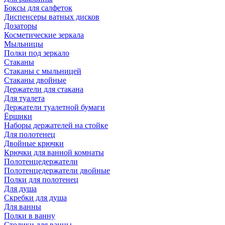
Боксы для салфеток
Диспенсеры ватных дисков
Дозаторы
Косметические зеркала
Мыльницы
Полки под зеркало
Стаканы
Стаканы с мыльницей
Стаканы двойные
Держатели для стакана
Для туалета
Держатели туалетной бумаги
Ёршики
Наборы держателей на стойке
Для полотенец
Двойные крючки
Крючки для ванной комнаты
Полотенцедержатели
Полотенцедержатели двойные
Полки для полотенец
Для душа
Скребки для душа
Для ванны
Полки в ванну
Столики для ванны