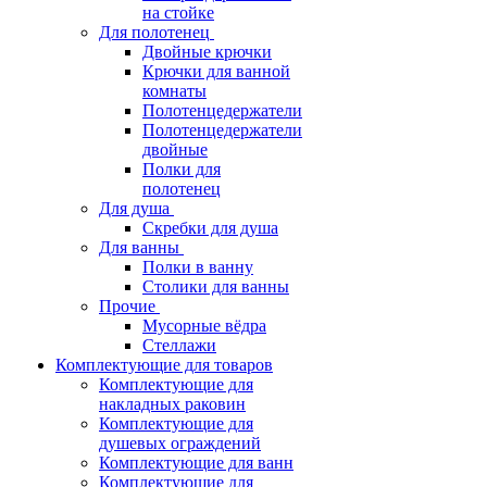
на стойке
Для полотенец
Двойные крючки
Крючки для ванной
комнаты
Полотенцедержатели
Полотенцедержатели
двойные
Полки для
полотенец
Для душа
Скребки для душа
Для ванны
Полки в ванну
Столики для ванны
Прочие
Мусорные вёдра
Стеллажи
Комплектующие для товаров
Комплектующие для
накладных раковин
Комплектующие для
душевых ограждений
Комплектующие для ванн
Комплектующие для