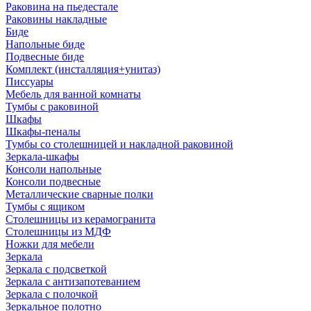
Раковина на пьедестале
Раковины накладные
Биде
Напольные биде
Подвесные биде
Комплект (инсталляция+унитаз)
Писсуары
Мебель для ванной комнаты
Тумбы с раковиной
Шкафы
Шкафы-пеналы
Тумбы со столешницей и накладной раковиной
Зеркала-шкафы
Консоли напольные
Консоли подвесные
Металлические сварные полки
Тумбы с ящиком
Столешницы из керамогранита
Столешницы из МДФ
Ножки для мебели
Зеркала
Зеркала с подсветкой
Зеркала с антизапотеванием
Зеркала с полочкой
Зеркальное полотно