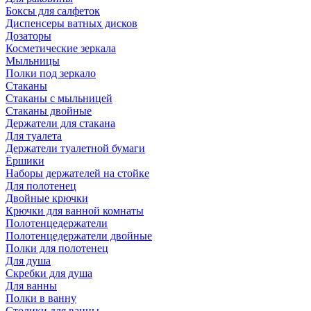
Боксы для салфеток
Диспенсеры ватных дисков
Дозаторы
Косметические зеркала
Мыльницы
Полки под зеркало
Стаканы
Стаканы с мыльницей
Стаканы двойные
Держатели для стакана
Для туалета
Держатели туалетной бумаги
Ёршики
Наборы держателей на стойке
Для полотенец
Двойные крючки
Крючки для ванной комнаты
Полотенцедержатели
Полотенцедержатели двойные
Полки для полотенец
Для душа
Скребки для душа
Для ванны
Полки в ванну
Столики для ванны