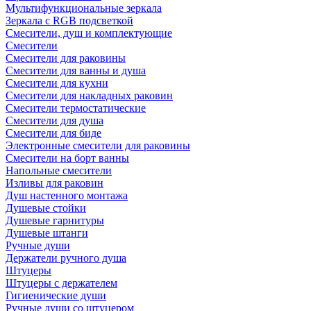
Мультифункциональные зеркала
Зеркала c RGB подсветкой
Смесители, душ и комплектующие
Смесители
Смесители для раковины
Смесители для ванны и душа
Смесители для кухни
Смесители для накладных раковин
Смесители термостатические
Смесители для душа
Смесители для биде
Электронные смесители для раковины
Смесители на борт ванны
Напольные смесители
Изливы для раковин
Душ настенного монтажа
Душевые стойки
Душевые гарнитуры
Душевые штанги
Ручные души
Держатели ручного душа
Штуцеры
Штуцеры с держателем
Гигиенические души
Ручные души со штуцером