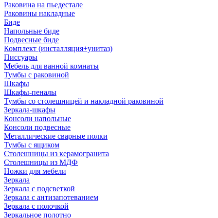
Раковина на пьедестале
Раковины накладные
Биде
Напольные биде
Подвесные биде
Комплект (инсталляция+унитаз)
Писсуары
Мебель для ванной комнаты
Тумбы с раковиной
Шкафы
Шкафы-пеналы
Тумбы со столешницей и накладной раковиной
Зеркала-шкафы
Консоли напольные
Консоли подвесные
Металлические сварные полки
Тумбы с ящиком
Столешницы из керамогранита
Столешницы из МДФ
Ножки для мебели
Зеркала
Зеркала с подсветкой
Зеркала с антизапотеванием
Зеркала с полочкой
Зеркальное полотно