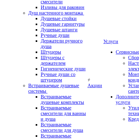
смесители
Изливы для раковин
Душ настенного монтажа
Душевые стойки
Душевые гарнитуры
Душевые штанги
Ручные души
Держатели ручного
Услуги
душа
Штуцеры
Сервисны
Штуцеры с
Сбор
держателем
Наст
Гигиенические души
элек
Ручные души со
Мон
штуцером
конд
Встраиваемые душевые
Акции
Уста
системы
сант
Встраиваемые
Дополнит
душевые комплекты
услуги
Встраиваемые
Утил
смесители для ванны
техн
и душа
Кред
Встраиваемые
смесители для душа
Встраиваемые