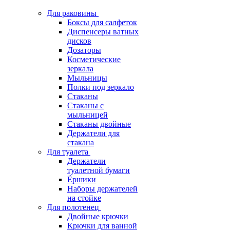
Для раковины
Боксы для салфеток
Диспенсеры ватных
дисков
Дозаторы
Косметические
зеркала
Мыльницы
Полки под зеркало
Стаканы
Стаканы с
мыльницей
Стаканы двойные
Держатели для
стакана
Для туалета
Держатели
туалетной бумаги
Ёршики
Наборы держателей
на стойке
Для полотенец
Двойные крючки
Крючки для ванной