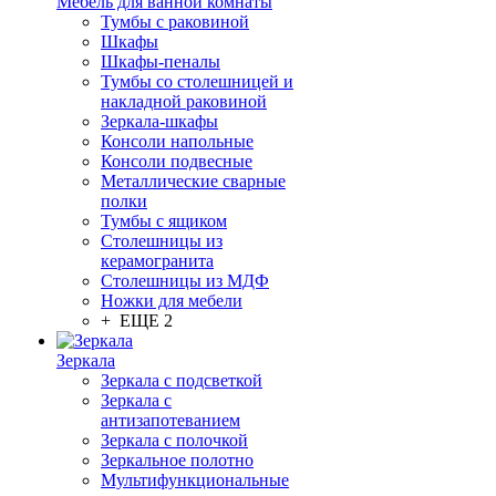
Мебель для ванной комнаты
Тумбы с раковиной
Шкафы
Шкафы-пеналы
Тумбы со столешницей и
накладной раковиной
Зеркала-шкафы
Консоли напольные
Консоли подвесные
Металлические сварные
полки
Тумбы с ящиком
Столешницы из
керамогранита
Столешницы из МДФ
Ножки для мебели
+ ЕЩЕ 2
Зеркала
Зеркала с подсветкой
Зеркала с
антизапотеванием
Зеркала с полочкой
Зеркальное полотно
Мультифункциональные