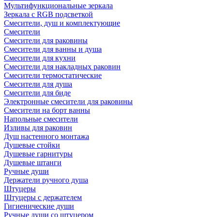
Мультифункциональные зеркала
Зеркала c RGB подсветкой
Смесители, душ и комплектующие
Смесители
Смесители для раковины
Смесители для ванны и душа
Смесители для кухни
Смесители для накладных раковин
Смесители термостатические
Смесители для душа
Смесители для биде
Электронные смесители для раковины
Смесители на борт ванны
Напольные смесители
Изливы для раковин
Душ настенного монтажа
Душевые стойки
Душевые гарнитуры
Душевые штанги
Ручные души
Держатели ручного душа
Штуцеры
Штуцеры с держателем
Гигиенические души
Ручные души со штуцером