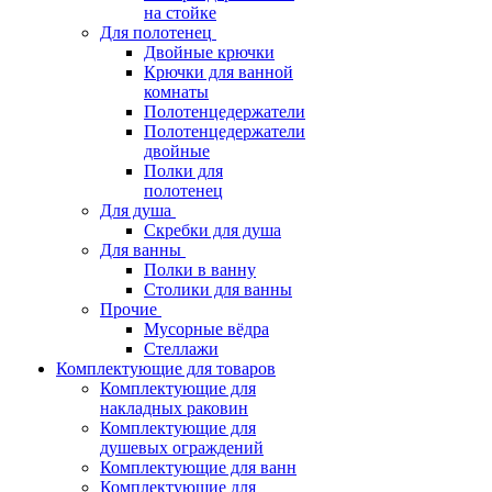
на стойке
Для полотенец
Двойные крючки
Крючки для ванной
комнаты
Полотенцедержатели
Полотенцедержатели
двойные
Полки для
полотенец
Для душа
Скребки для душа
Для ванны
Полки в ванну
Столики для ванны
Прочие
Мусорные вёдра
Стеллажи
Комплектующие для товаров
Комплектующие для
накладных раковин
Комплектующие для
душевых ограждений
Комплектующие для ванн
Комплектующие для