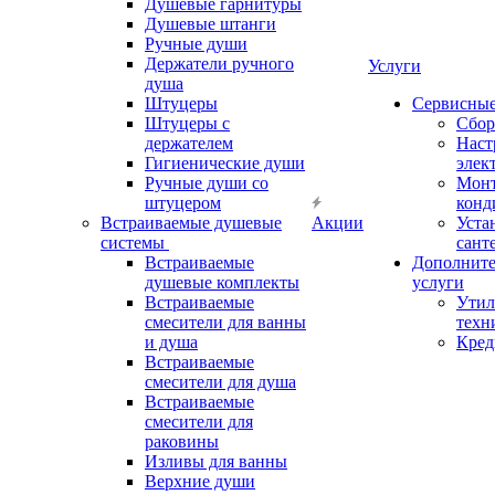
Душевые гарнитуры
Душевые штанги
Ручные души
Держатели ручного
Услуги
душа
Штуцеры
Сервисны
Штуцеры с
Сбор
держателем
Наст
Гигиенические души
элек
Ручные души со
Мон
штуцером
конд
Встраиваемые душевые
Акции
Уста
системы
сант
Встраиваемые
Дополнит
душевые комплекты
услуги
Встраиваемые
Утил
смесители для ванны
техн
и душа
Кред
Встраиваемые
смесители для душа
Встраиваемые
смесители для
раковины
Изливы для ванны
Верхние души