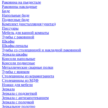
Раковина на пьедестале
Раковины накладные
Биде
Напольные биде
Подвесные биде
Комплект (инсталляция+унитаз)
Писсуары
Мебель для ванной комнаты
Тумбы с раковиной
Шкафы
Шкафы-пеналы
Тумбы со столешницей и накладной раковиной
Зеркала-шкафы
Консоли напольные
Консоли подвесные
Металлические сварные полки
Тумбы с ящиком
Столешницы из керамогранита
Столешницы из МДФ
Ножки для мебели
Зеркала
Зеркала с подсветкой
Зеркала с антизапотеванием
Зеркала с полочкой
Зеркальное полотно