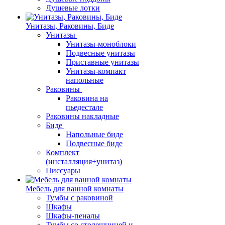
Душевые лотки
Унитазы, Раковины, Биде
Унитазы
Унитазы-моноблоки
Подвесные унитазы
Приставные унитазы
Унитазы-компакт
напольные
Раковины
Раковина на
пьедестале
Раковины накладные
Биде
Напольные биде
Подвесные биде
Комплект
(инсталляция+унитаз)
Писсуары
Мебель для ванной комнаты
Тумбы с раковиной
Шкафы
Шкафы-пеналы
Тумбы со столешницей и