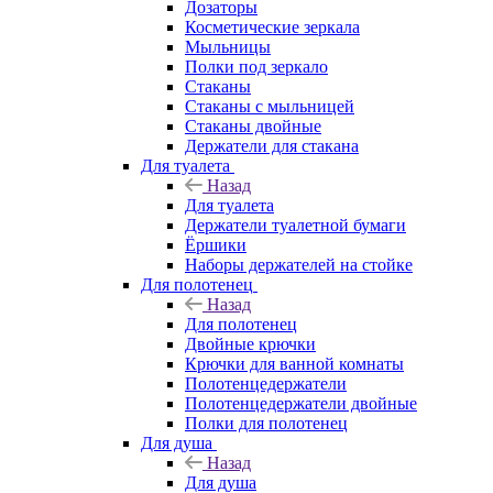
Дозаторы
Косметические зеркала
Мыльницы
Полки под зеркало
Стаканы
Стаканы с мыльницей
Стаканы двойные
Держатели для стакана
Для туалета
Назад
Для туалета
Держатели туалетной бумаги
Ёршики
Наборы держателей на стойке
Для полотенец
Назад
Для полотенец
Двойные крючки
Крючки для ванной комнаты
Полотенцедержатели
Полотенцедержатели двойные
Полки для полотенец
Для душа
Назад
Для душа