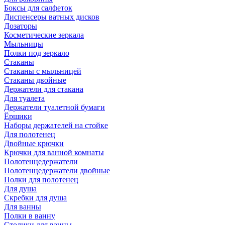
Боксы для салфеток
Диспенсеры ватных дисков
Дозаторы
Косметические зеркала
Мыльницы
Полки под зеркало
Стаканы
Стаканы с мыльницей
Стаканы двойные
Держатели для стакана
Для туалета
Держатели туалетной бумаги
Ёршики
Наборы держателей на стойке
Для полотенец
Двойные крючки
Крючки для ванной комнаты
Полотенцедержатели
Полотенцедержатели двойные
Полки для полотенец
Для душа
Скребки для душа
Для ванны
Полки в ванну
Столики для ванны