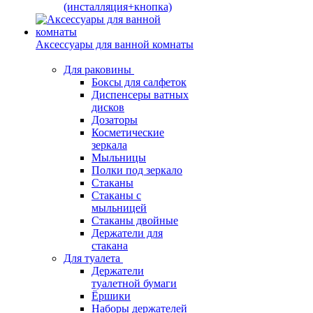
(инсталляция+кнопка)
Аксессуары для ванной комнаты
Для раковины
Боксы для салфеток
Диспенсеры ватных
дисков
Дозаторы
Косметические
зеркала
Мыльницы
Полки под зеркало
Стаканы
Стаканы с
мыльницей
Стаканы двойные
Держатели для
стакана
Для туалета
Держатели
туалетной бумаги
Ёршики
Наборы держателей