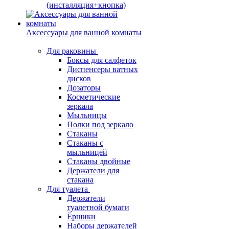
(инсталляция+кнопка)
Аксессуары для ванной комнаты
Для раковины
Боксы для салфеток
Диспенсеры ватных
дисков
Дозаторы
Косметические
зеркала
Мыльницы
Полки под зеркало
Стаканы
Стаканы с
мыльницей
Стаканы двойные
Держатели для
стакана
Для туалета
Держатели
туалетной бумаги
Ёршики
Наборы держателей