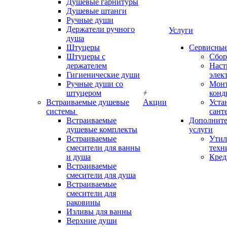
Душевые гарнитуры
Душевые штанги
Ручные души
Держатели ручного
Услуги
душа
Штуцеры
Сервисны
Штуцеры с
Сбор
держателем
Наст
Гигиенические души
элек
Ручные души со
Мон
штуцером
конд
Встраиваемые душевые
Акции
Уста
системы
сант
Встраиваемые
Дополнит
душевые комплекты
услуги
Встраиваемые
Утил
смесители для ванны
техн
и душа
Кред
Встраиваемые
смесители для душа
Встраиваемые
смесители для
раковины
Изливы для ванны
Верхние души