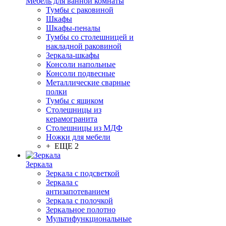
Мебель для ванной комнаты
Тумбы с раковиной
Шкафы
Шкафы-пеналы
Тумбы со столешницей и
накладной раковиной
Зеркала-шкафы
Консоли напольные
Консоли подвесные
Металлические сварные
полки
Тумбы с ящиком
Столешницы из
керамогранита
Столешницы из МДФ
Ножки для мебели
+ ЕЩЕ 2
Зеркала
Зеркала с подсветкой
Зеркала с
антизапотеванием
Зеркала с полочкой
Зеркальное полотно
Мультифункциональные