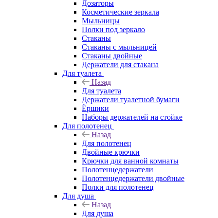
Дозаторы
Косметические зеркала
Мыльницы
Полки под зеркало
Стаканы
Стаканы с мыльницей
Стаканы двойные
Держатели для стакана
Для туалета
Назад
Для туалета
Держатели туалетной бумаги
Ёршики
Наборы держателей на стойке
Для полотенец
Назад
Для полотенец
Двойные крючки
Крючки для ванной комнаты
Полотенцедержатели
Полотенцедержатели двойные
Полки для полотенец
Для душа
Назад
Для душа