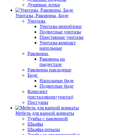
Душевые лотки
Унитазы, Раковины, Биде
Унитазы
Унитазы-моноблоки
Подвесные унитазы
Приставные унитазы
Унитазы-компакт
напольные
Раковины
Раковина на
пьедестале
Раковины накладные
Биде
Напольные биде
Подвесные биде
Комплект
(инсталляция+унитаз)
Писсуары
Мебель для ванной комнаты
Тумбы с раковиной
Шкафы
Шкафы-пеналы
Тумбы со столешницей и