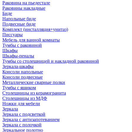
Раковина на пьедестале
Раковины накладные
Биде
Напольные биде
Подвесные биде
Комплект (инсталляция+унитаз)
Писсуары
Мебель для ванной комнаты
Тумбы с раковиной
Шкафы
Шкафы-пеналы
Тумбы со столешницей и накладной раковиной
Зеркала-шкафы
Консоли напольные
Консоли подвесные
Металлические сварные полки
Тумбы с ящиком
Столешницы из керамогранита
Столешницы из МДФ
Ножки для мебели
Зеркала
Зеркала с подсветкой
Зеркала с антизапотеванием
Зеркала с полочкой
Зеркальное полотно