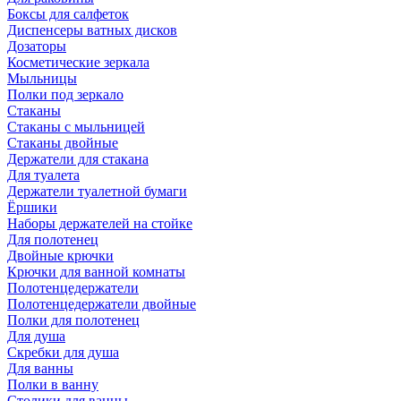
Боксы для салфеток
Диспенсеры ватных дисков
Дозаторы
Косметические зеркала
Мыльницы
Полки под зеркало
Стаканы
Стаканы с мыльницей
Стаканы двойные
Держатели для стакана
Для туалета
Держатели туалетной бумаги
Ёршики
Наборы держателей на стойке
Для полотенец
Двойные крючки
Крючки для ванной комнаты
Полотенцедержатели
Полотенцедержатели двойные
Полки для полотенец
Для душа
Скребки для душа
Для ванны
Полки в ванну
Столики для ванны