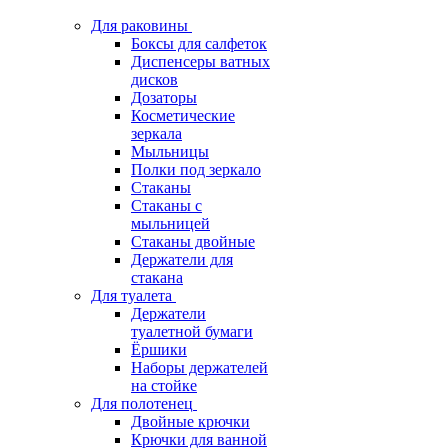
Для раковины
Боксы для салфеток
Диспенсеры ватных
дисков
Дозаторы
Косметические
зеркала
Мыльницы
Полки под зеркало
Стаканы
Стаканы с
мыльницей
Стаканы двойные
Держатели для
стакана
Для туалета
Держатели
туалетной бумаги
Ёршики
Наборы держателей
на стойке
Для полотенец
Двойные крючки
Крючки для ванной