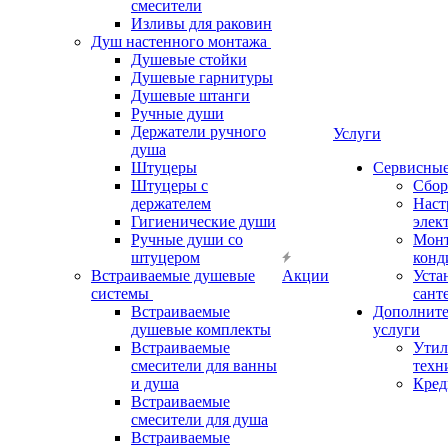
смесители
Изливы для раковин
Душ настенного монтажа
Душевые стойки
Душевые гарнитуры
Душевые штанги
Ручные души
Держатели ручного
Услуги
душа
Штуцеры
Сервисны
Штуцеры с
Сбор
держателем
Наст
Гигиенические души
элек
Ручные души со
Мон
штуцером
конд
Встраиваемые душевые
Акции
Уста
системы
сант
Встраиваемые
Дополнит
душевые комплекты
услуги
Встраиваемые
Утил
смесители для ванны
техн
и душа
Кред
Встраиваемые
смесители для душа
Встраиваемые