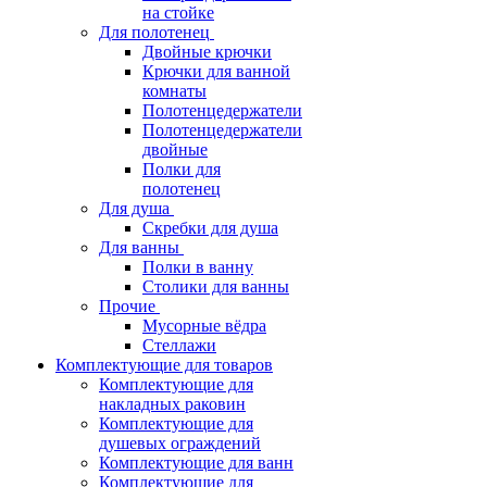
на стойке
Для полотенец
Двойные крючки
Крючки для ванной
комнаты
Полотенцедержатели
Полотенцедержатели
двойные
Полки для
полотенец
Для душа
Скребки для душа
Для ванны
Полки в ванну
Столики для ванны
Прочие
Мусорные вёдра
Стеллажи
Комплектующие для товаров
Комплектующие для
накладных раковин
Комплектующие для
душевых ограждений
Комплектующие для ванн
Комплектующие для