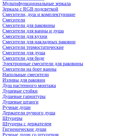
Мультифункциональные зеркала
Зеркала c RGB подсветкой
Смесители, душ и комплектующие
Смесители
Смесители для раковины
Смесители для ванны и душа
Смесители для кухни
Смесители для накладных раковин
Смесители термостатические
Смесители для душа
Смесители для биде
Электронные смесители для раковины
Смесители на борт ванны
Напольные смесители
Изливы для раковин
Душ настенного монтажа
Душевые стойки
Душевые гарнитуры
Душевые штанги
Ручные души
Держатели ручного душа
Штуцеры
Штуцеры с держателем
Гигиенические души
Ручные души со штуцером