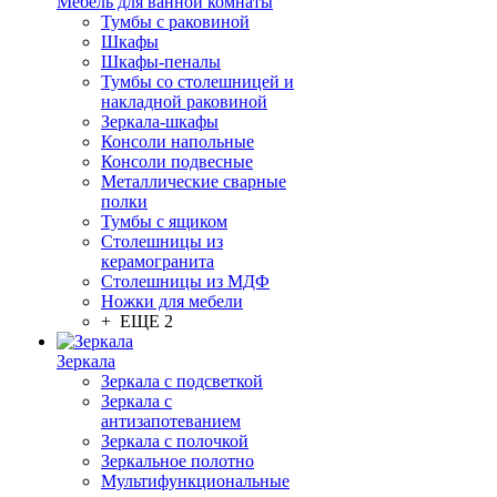
Мебель для ванной комнаты
Тумбы с раковиной
Шкафы
Шкафы-пеналы
Тумбы со столешницей и
накладной раковиной
Зеркала-шкафы
Консоли напольные
Консоли подвесные
Металлические сварные
полки
Тумбы с ящиком
Столешницы из
керамогранита
Столешницы из МДФ
Ножки для мебели
+ ЕЩЕ 2
Зеркала
Зеркала с подсветкой
Зеркала с
антизапотеванием
Зеркала с полочкой
Зеркальное полотно
Мультифункциональные