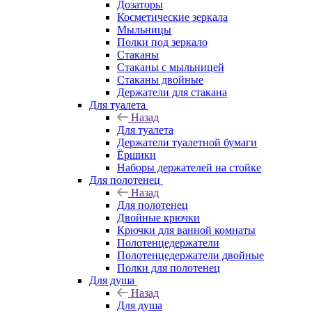
Дозаторы
Косметические зеркала
Мыльницы
Полки под зеркало
Стаканы
Стаканы с мыльницей
Стаканы двойные
Держатели для стакана
Для туалета
Назад
Для туалета
Держатели туалетной бумаги
Ёршики
Наборы держателей на стойке
Для полотенец
Назад
Для полотенец
Двойные крючки
Крючки для ванной комнаты
Полотенцедержатели
Полотенцедержатели двойные
Полки для полотенец
Для душа
Назад
Для душа