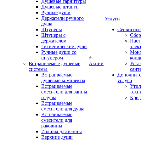
Душевые гарнитуры
Душевые штанги
Ручные души
Держатели ручного
Услуги
душа
Штуцеры
Сервисны
Штуцеры с
Сбор
держателем
Наст
Гигиенические души
элек
Ручные души со
Мон
штуцером
конд
Встраиваемые душевые
Акции
Уста
системы
сант
Встраиваемые
Дополнит
душевые комплекты
услуги
Встраиваемые
Утил
смесители для ванны
техн
и душа
Кред
Встраиваемые
смесители для душа
Встраиваемые
смесители для
раковины
Изливы для ванны
Верхние души