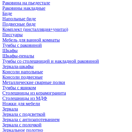
Раковина на пьедестале
Раковины накладные
Биде
Напольные биде
Подвесные биде
Комплект (инсталляция+унитаз)
Писсуары
Мебель для ванной комнаты
Тумбы с раковиной
Шкафы
Шкафы-пеналы
Тумбы со столешницей и накладной раковиной
Зеркала-шкафы
Консоли напольные
Консоли подвесные
Металлические сварные полки
Тумбы с ящиком
Столешницы из керамогранита
Столешницы из МДФ
Ножки для мебели
Зеркала
Зеркала с подсветкой
Зеркала с антизапотеванием
Зеркала с полочкой
Зеркальное полотно