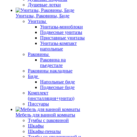
Душевые лотки
Унитазы, Раковины, Биде
Унитазы
Унитазы-моноблоки
Подвесные унитазы
Приставные унитазы
Унитазы-компакт
напольные
Раковины
Раковина на
пьедестале
Раковины накладные
Биде
Напольные биде
Подвесные биде
Комплект
(инсталляция+унитаз)
Писсуары
Мебель для ванной комнаты
Тумбы с раковиной
Шкафы
Шкафы-пеналы
Тумбы со столешницей и