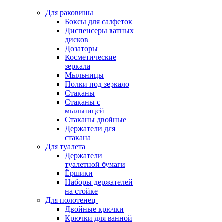
Для раковины
Боксы для салфеток
Диспенсеры ватных
дисков
Дозаторы
Косметические
зеркала
Мыльницы
Полки под зеркало
Стаканы
Стаканы с
мыльницей
Стаканы двойные
Держатели для
стакана
Для туалета
Держатели
туалетной бумаги
Ёршики
Наборы держателей
на стойке
Для полотенец
Двойные крючки
Крючки для ванной