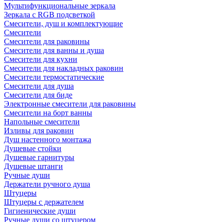
Мультифункциональные зеркала
Зеркала c RGB подсветкой
Смесители, душ и комплектующие
Смесители
Смесители для раковины
Смесители для ванны и душа
Смесители для кухни
Смесители для накладных раковин
Смесители термостатические
Смесители для душа
Смесители для биде
Электронные смесители для раковины
Смесители на борт ванны
Напольные смесители
Изливы для раковин
Душ настенного монтажа
Душевые стойки
Душевые гарнитуры
Душевые штанги
Ручные души
Держатели ручного душа
Штуцеры
Штуцеры с держателем
Гигиенические души
Ручные души со штуцером