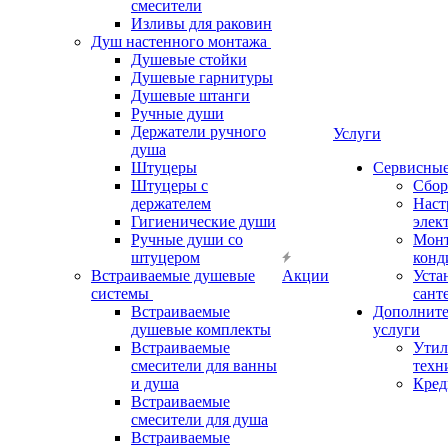
смесители
Изливы для раковин
Душ настенного монтажа
Душевые стойки
Душевые гарнитуры
Душевые штанги
Ручные души
Держатели ручного
Услуги
душа
Штуцеры
Сервисны
Штуцеры с
Сбор
держателем
Наст
Гигиенические души
элек
Ручные души со
Мон
штуцером
конд
Встраиваемые душевые
Акции
Уста
системы
сант
Встраиваемые
Дополнит
душевые комплекты
услуги
Встраиваемые
Утил
смесители для ванны
техн
и душа
Кред
Встраиваемые
смесители для душа
Встраиваемые