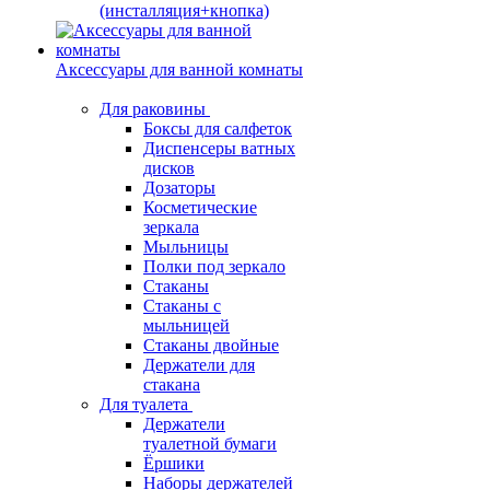
(инсталляция+кнопка)
Аксессуары для ванной комнаты
Для раковины
Боксы для салфеток
Диспенсеры ватных
дисков
Дозаторы
Косметические
зеркала
Мыльницы
Полки под зеркало
Стаканы
Стаканы с
мыльницей
Стаканы двойные
Держатели для
стакана
Для туалета
Держатели
туалетной бумаги
Ёршики
Наборы держателей