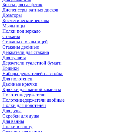
Боксы для салфеток
Диспенсеры ватных дисков
Дозаторы
Косметические зеркала
Мыльницы
Полки под зеркало
Стаканы
Стаканы с мыльницей
Стаканы двойные
Держатели для стакана
Для туалета
Держатели туалетной бумаги
Ёршики
Наборы держателей на стойке
Для полотенец
Двойные крючки
Крючки для ванной комнаты
Полотенцедержатели
Полотенцедержатели двойные
Полки для полотенец
Для душа
Скребки для душа
Для ванны
Полки в ванну
Столики для ванны