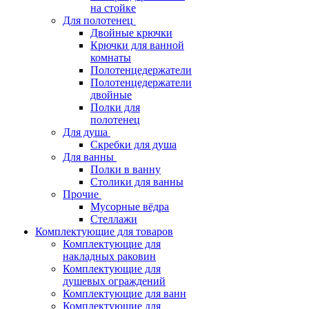
на стойке
Для полотенец
Двойные крючки
Крючки для ванной
комнаты
Полотенцедержатели
Полотенцедержатели
двойные
Полки для
полотенец
Для душа
Скребки для душа
Для ванны
Полки в ванну
Столики для ванны
Прочие
Мусорные вёдра
Стеллажи
Комплектующие для товаров
Комплектующие для
накладных раковин
Комплектующие для
душевых ограждений
Комплектующие для ванн
Комплектующие для