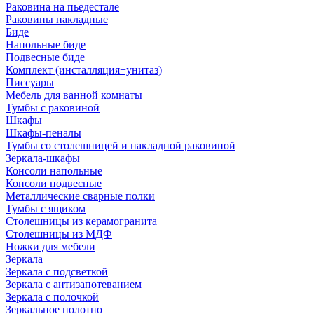
Раковина на пьедестале
Раковины накладные
Биде
Напольные биде
Подвесные биде
Комплект (инсталляция+унитаз)
Писсуары
Мебель для ванной комнаты
Тумбы с раковиной
Шкафы
Шкафы-пеналы
Тумбы со столешницей и накладной раковиной
Зеркала-шкафы
Консоли напольные
Консоли подвесные
Металлические сварные полки
Тумбы с ящиком
Столешницы из керамогранита
Столешницы из МДФ
Ножки для мебели
Зеркала
Зеркала с подсветкой
Зеркала с антизапотеванием
Зеркала с полочкой
Зеркальное полотно