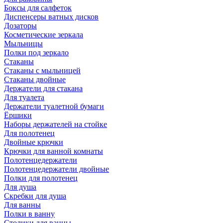
Боксы для салфеток
Диспенсеры ватных дисков
Дозаторы
Косметические зеркала
Мыльницы
Полки под зеркало
Стаканы
Стаканы с мыльницей
Стаканы двойные
Держатели для стакана
Для туалета
Держатели туалетной бумаги
Ёршики
Наборы держателей на стойке
Для полотенец
Двойные крючки
Крючки для ванной комнаты
Полотенцедержатели
Полотенцедержатели двойные
Полки для полотенец
Для душа
Скребки для душа
Для ванны
Полки в ванну
Столики для ванны