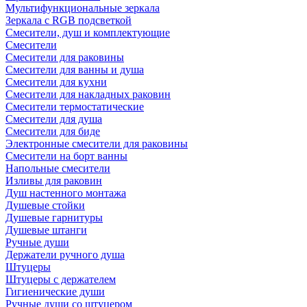
Мультифункциональные зеркала
Зеркала c RGB подсветкой
Смесители, душ и комплектующие
Смесители
Смесители для раковины
Смесители для ванны и душа
Смесители для кухни
Смесители для накладных раковин
Смесители термостатические
Смесители для душа
Смесители для биде
Электронные смесители для раковины
Смесители на борт ванны
Напольные смесители
Изливы для раковин
Душ настенного монтажа
Душевые стойки
Душевые гарнитуры
Душевые штанги
Ручные души
Держатели ручного душа
Штуцеры
Штуцеры с держателем
Гигиенические души
Ручные души со штуцером