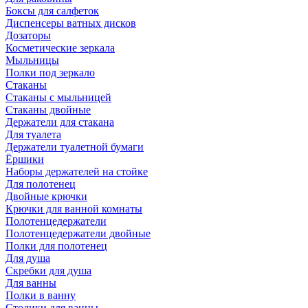
Боксы для салфеток
Диспенсеры ватных дисков
Дозаторы
Косметические зеркала
Мыльницы
Полки под зеркало
Стаканы
Стаканы с мыльницей
Стаканы двойные
Держатели для стакана
Для туалета
Держатели туалетной бумаги
Ёршики
Наборы держателей на стойке
Для полотенец
Двойные крючки
Крючки для ванной комнаты
Полотенцедержатели
Полотенцедержатели двойные
Полки для полотенец
Для душа
Скребки для душа
Для ванны
Полки в ванну
Столики для ванны