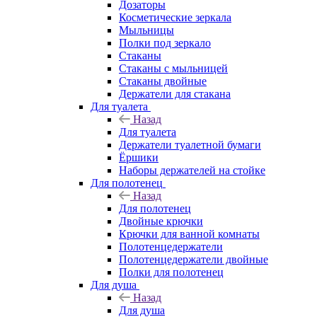
Дозаторы
Косметические зеркала
Мыльницы
Полки под зеркало
Стаканы
Стаканы с мыльницей
Стаканы двойные
Держатели для стакана
Для туалета
Назад
Для туалета
Держатели туалетной бумаги
Ёршики
Наборы держателей на стойке
Для полотенец
Назад
Для полотенец
Двойные крючки
Крючки для ванной комнаты
Полотенцедержатели
Полотенцедержатели двойные
Полки для полотенец
Для душа
Назад
Для душа