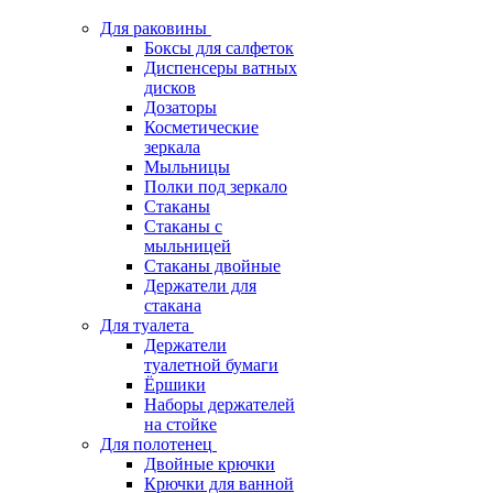
Для раковины
Боксы для салфеток
Диспенсеры ватных
дисков
Дозаторы
Косметические
зеркала
Мыльницы
Полки под зеркало
Стаканы
Стаканы с
мыльницей
Стаканы двойные
Держатели для
стакана
Для туалета
Держатели
туалетной бумаги
Ёршики
Наборы держателей
на стойке
Для полотенец
Двойные крючки
Крючки для ванной