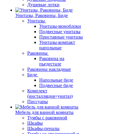
Душевые лотки
Унитазы, Раковины, Биде
Унитазы
Унитазы-моноблоки
Подвесные унитазы
Приставные унитазы
Унитазы-компакт
напольные
Раковины
Раковина на
пьедестале
Раковины накладные
Биде
Напольные биде
Подвесные биде
Комплект
(инсталляция+унитаз)
Писсуары
Мебель для ванной комнаты
Тумбы с раковиной
Шкафы
Шкафы-пеналы
Тумбы со столешницей и