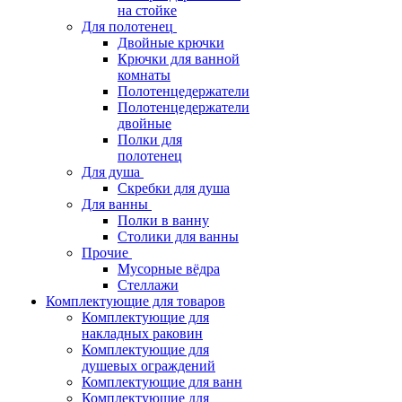
на стойке
Для полотенец
Двойные крючки
Крючки для ванной
комнаты
Полотенцедержатели
Полотенцедержатели
двойные
Полки для
полотенец
Для душа
Скребки для душа
Для ванны
Полки в ванну
Столики для ванны
Прочие
Мусорные вёдра
Стеллажи
Комплектующие для товаров
Комплектующие для
накладных раковин
Комплектующие для
душевых ограждений
Комплектующие для ванн
Комплектующие для