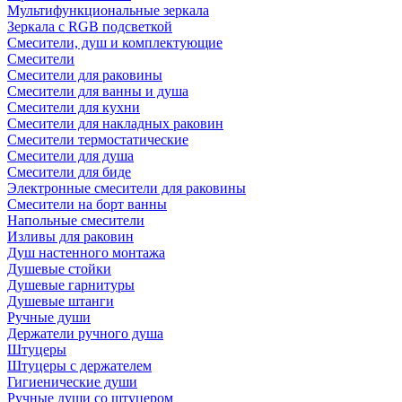
Мультифункциональные зеркала
Зеркала c RGB подсветкой
Смесители, душ и комплектующие
Смесители
Смесители для раковины
Смесители для ванны и душа
Смесители для кухни
Смесители для накладных раковин
Смесители термостатические
Смесители для душа
Смесители для биде
Электронные смесители для раковины
Смесители на борт ванны
Напольные смесители
Изливы для раковин
Душ настенного монтажа
Душевые стойки
Душевые гарнитуры
Душевые штанги
Ручные души
Держатели ручного душа
Штуцеры
Штуцеры с держателем
Гигиенические души
Ручные души со штуцером