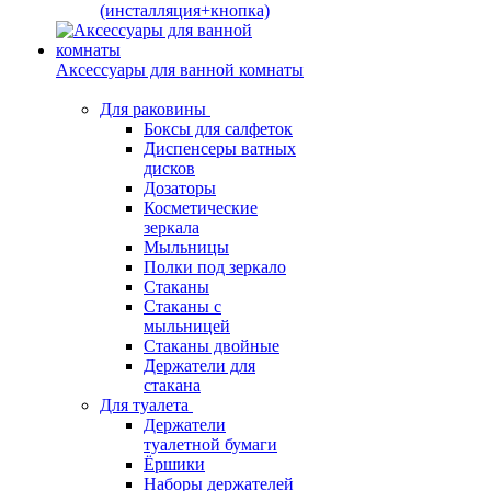
(инсталляция+кнопка)
Аксессуары для ванной комнаты
Для раковины
Боксы для салфеток
Диспенсеры ватных
дисков
Дозаторы
Косметические
зеркала
Мыльницы
Полки под зеркало
Стаканы
Стаканы с
мыльницей
Стаканы двойные
Держатели для
стакана
Для туалета
Держатели
туалетной бумаги
Ёршики
Наборы держателей