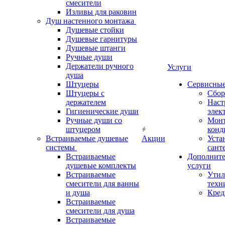
смесители
Изливы для раковин
Душ настенного монтажа
Душевые стойки
Душевые гарнитуры
Душевые штанги
Ручные души
Держатели ручного
Услуги
душа
Штуцеры
Сервисны
Штуцеры с
Сбор
держателем
Наст
Гигиенические души
элек
Ручные души со
Мон
штуцером
конд
Встраиваемые душевые
Акции
Уста
системы
сант
Встраиваемые
Дополнит
душевые комплекты
услуги
Встраиваемые
Утил
смесители для ванны
техн
и душа
Кред
Встраиваемые
смесители для душа
Встраиваемые