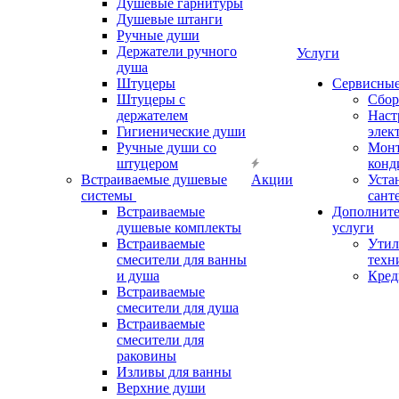
Душевые гарнитуры
Душевые штанги
Ручные души
Держатели ручного
Услуги
душа
Штуцеры
Сервисны
Штуцеры с
Сбор
держателем
Наст
Гигиенические души
элек
Ручные души со
Мон
штуцером
конд
Встраиваемые душевые
Акции
Уста
системы
сант
Встраиваемые
Дополнит
душевые комплекты
услуги
Встраиваемые
Утил
смесители для ванны
техн
и душа
Кред
Встраиваемые
смесители для душа
Встраиваемые
смесители для
раковины
Изливы для ванны
Верхние души