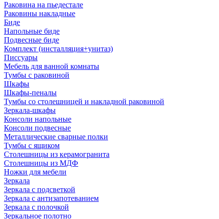
Раковина на пьедестале
Раковины накладные
Биде
Напольные биде
Подвесные биде
Комплект (инсталляция+унитаз)
Писсуары
Мебель для ванной комнаты
Тумбы с раковиной
Шкафы
Шкафы-пеналы
Тумбы со столешницей и накладной раковиной
Зеркала-шкафы
Консоли напольные
Консоли подвесные
Металлические сварные полки
Тумбы с ящиком
Столешницы из керамогранита
Столешницы из МДФ
Ножки для мебели
Зеркала
Зеркала с подсветкой
Зеркала с антизапотеванием
Зеркала с полочкой
Зеркальное полотно