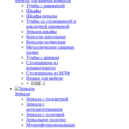
Мебель для ванной комнаты
Тумбы с раковиной
Шкафы
Шкафы-пеналы
Тумбы со столешницей и
накладной раковиной
Зеркала-шкафы
Консоли напольные
Консоли подвесные
Металлические сварные
полки
Тумбы с ящиком
Столешницы из
керамогранита
Столешницы из МДФ
Ножки для мебели
+ ЕЩЕ 2
Зеркала
Зеркала с подсветкой
Зеркала с
антизапотеванием
Зеркала с полочкой
Зеркальное полотно
Мультифункциональные