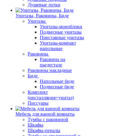
Душевые лотки
Унитазы, Раковины, Биде
Унитазы
Унитазы-моноблоки
Подвесные унитазы
Приставные унитазы
Унитазы-компакт
напольные
Раковины
Раковина на
пьедестале
Раковины накладные
Биде
Напольные биде
Подвесные биде
Комплект
(инсталляция+унитаз)
Писсуары
Мебель для ванной комнаты
Тумбы с раковиной
Шкафы
Шкафы-пеналы
Тумбы со столешницей и