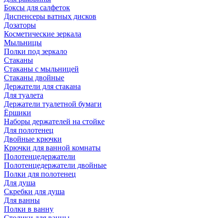
Боксы для салфеток
Диспенсеры ватных дисков
Дозаторы
Косметические зеркала
Мыльницы
Полки под зеркало
Стаканы
Стаканы с мыльницей
Стаканы двойные
Держатели для стакана
Для туалета
Держатели туалетной бумаги
Ёршики
Наборы держателей на стойке
Для полотенец
Двойные крючки
Крючки для ванной комнаты
Полотенцедержатели
Полотенцедержатели двойные
Полки для полотенец
Для душа
Скребки для душа
Для ванны
Полки в ванну
Столики для ванны