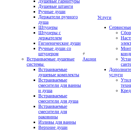
Душевые гарнитуры
Душевые штанги
Ручные души
Держатели ручного
Услуги
душа
Штуцеры
Сервисны
Штуцеры с
Сбор
держателем
Наст
Гигиенические души
элек
Ручные души со
Мон
штуцером
конд
Встраиваемые душевые
Акции
Уста
системы
сант
Встраиваемые
Дополнит
душевые комплекты
услуги
Встраиваемые
Утил
смесители для ванны
техн
и душа
Кред
Встраиваемые
смесители для душа
Встраиваемые
смесители для
раковины
Изливы для ванны
Верхние души