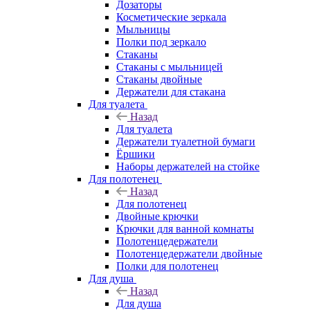
Дозаторы
Косметические зеркала
Мыльницы
Полки под зеркало
Стаканы
Стаканы с мыльницей
Стаканы двойные
Держатели для стакана
Для туалета
Назад
Для туалета
Держатели туалетной бумаги
Ёршики
Наборы держателей на стойке
Для полотенец
Назад
Для полотенец
Двойные крючки
Крючки для ванной комнаты
Полотенцедержатели
Полотенцедержатели двойные
Полки для полотенец
Для душа
Назад
Для душа