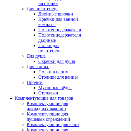
на стойке
Для полотенец
Двойные крючки
Крючки для ванной
комнаты
Полотенцедержатели
Полотенцедержатели
двойные
Полки для
полотенец
Для душа
Скребки для душа
Для ванны
Полки в ванну
Столики для ванны
Прочие
Мусорные вёдра
Стеллажи
Комплектующие для товаров
Комплектующие для
накладных раковин
Комплектующие для
душевых ограждений
Комплектующие для ванн
Комплектующие для