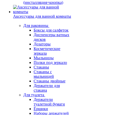
(инсталляция+кнопка)
Аксессуары для ванной комнаты
Для раковины
Боксы для салфеток
Диспенсеры ватных
дисков
Дозаторы
Косметические
зеркала
Мыльницы
Полки под зеркало
Стаканы
Стаканы с
мыльницей
Стаканы двойные
Держатели для
стакана
Для туалета
Держатели
туалетной бумаги
Ёршики
Наборы держателей