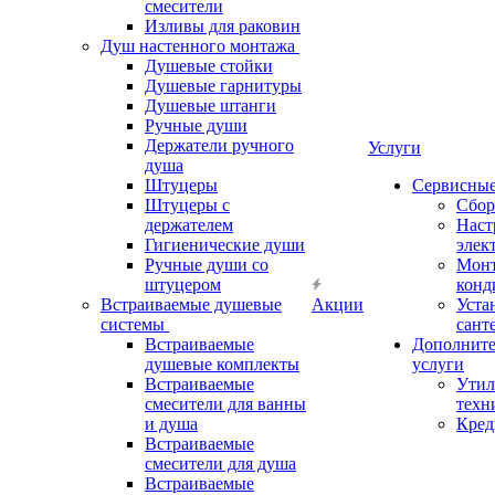
смесители
Изливы для раковин
Душ настенного монтажа
Душевые стойки
Душевые гарнитуры
Душевые штанги
Ручные души
Держатели ручного
Услуги
душа
Штуцеры
Сервисны
Штуцеры с
Сбор
держателем
Наст
Гигиенические души
элек
Ручные души со
Мон
штуцером
конд
Встраиваемые душевые
Акции
Уста
системы
сант
Встраиваемые
Дополнит
душевые комплекты
услуги
Встраиваемые
Утил
смесители для ванны
техн
и душа
Кред
Встраиваемые
смесители для душа
Встраиваемые