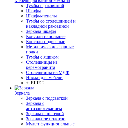
Мебель для ванной комнаты
Тумбы с раковиной
Шкафы
Шкафы-пеналы
Тумбы со столешницей и
накладной раковиной
Зеркала-шкафы
Консоли напольные
Консоли подвесные
Металлические сварные
полки
Тумбы с ящиком
Столешницы из
керамогранита
Столешницы из МДФ
Ножки для мебели
+ ЕЩЕ 2
Зеркала
Зеркала с подсветкой
Зеркала с
антизапотеванием
Зеркала с полочкой
Зеркальное полотно
Мультифункциональные