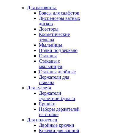
Для раковины
Боксы для салфеток
Диспенсеры ватных
дисков
Дозаторы
Косметические
зеркала
Мыльницы
Полки под зеркало
Стаканы
Стаканы с
мыльницей
Стаканы двойные
Держатели для
стакана
Для туалета
Держатели
туалетной бумаги
Ёршики
Наборы держателей
на стойке
Для полотенец
Двойные крючки
Крючки для ванной