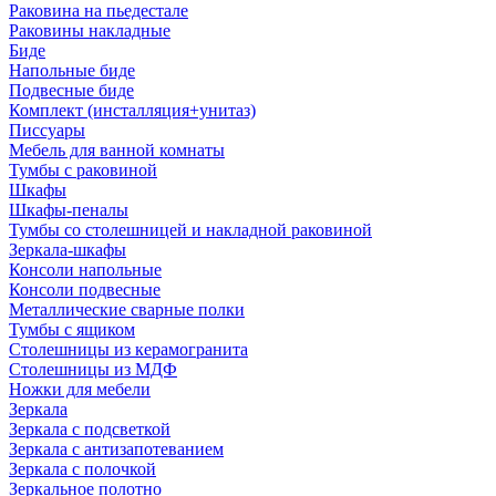
Раковина на пьедестале
Раковины накладные
Биде
Напольные биде
Подвесные биде
Комплект (инсталляция+унитаз)
Писсуары
Мебель для ванной комнаты
Тумбы с раковиной
Шкафы
Шкафы-пеналы
Тумбы со столешницей и накладной раковиной
Зеркала-шкафы
Консоли напольные
Консоли подвесные
Металлические сварные полки
Тумбы с ящиком
Столешницы из керамогранита
Столешницы из МДФ
Ножки для мебели
Зеркала
Зеркала с подсветкой
Зеркала с антизапотеванием
Зеркала с полочкой
Зеркальное полотно