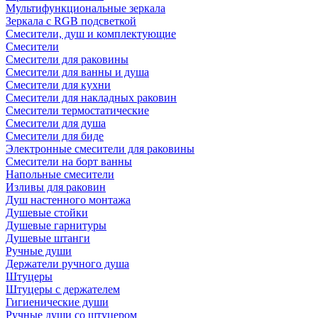
Мультифункциональные зеркала
Зеркала c RGB подсветкой
Смесители, душ и комплектующие
Смесители
Смесители для раковины
Смесители для ванны и душа
Смесители для кухни
Смесители для накладных раковин
Смесители термостатические
Смесители для душа
Смесители для биде
Электронные смесители для раковины
Смесители на борт ванны
Напольные смесители
Изливы для раковин
Душ настенного монтажа
Душевые стойки
Душевые гарнитуры
Душевые штанги
Ручные души
Держатели ручного душа
Штуцеры
Штуцеры с держателем
Гигиенические души
Ручные души со штуцером