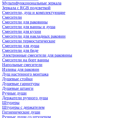
Мультифункциональные зеркала
Зеркала c RGB подсветкой
Смесители, душ и комплектующие
Смесители
Смесители для раковины
Смесители для ванны и душа
Смесители для кухни
Смесители для накладных раковин
Смесители термостатические
Смесители для душа
Смесители для биде
Электронные смесители для раковины
Смесители на борт ванны
Напольные смесители
Изливы для раковин
Душ настенного монтажа
Душевые стойки
Душевые гарнитуры
Душевые штанги
Ручные души
Держатели ручного душа
Штуцеры
Штуцеры с держателем
Гигиенические души
Ручные души со штуцером