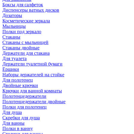
Боксы для салфеток
Диспенсеры ватных дисков
Дозаторы
Косметические зеркала
Мыльницы
Полки под зеркало
Стаканы
Стаканы с мыльницей
Стаканы двойные
Держатели для стакана
Для туалета
Держатели туалетной бумаги
Ёршики
Наборы держателей на стойке
Для полотенец
Двойные крючки
Крючки для ванной комнаты
Полотенцедержатели
Полотенцедержатели двойные
Полки для полотенец
Для душа
Скребки для душа
Для ванны
Полки в ванну
Столики для ванны