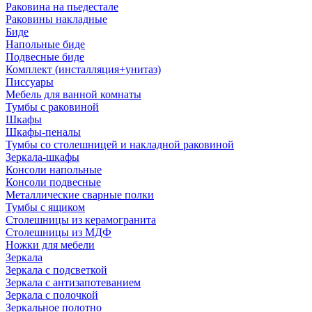
Раковина на пьедестале
Раковины накладные
Биде
Напольные биде
Подвесные биде
Комплект (инсталляция+унитаз)
Писсуары
Мебель для ванной комнаты
Тумбы с раковиной
Шкафы
Шкафы-пеналы
Тумбы со столешницей и накладной раковиной
Зеркала-шкафы
Консоли напольные
Консоли подвесные
Металлические сварные полки
Тумбы с ящиком
Столешницы из керамогранита
Столешницы из МДФ
Ножки для мебели
Зеркала
Зеркала с подсветкой
Зеркала с антизапотеванием
Зеркала с полочкой
Зеркальное полотно