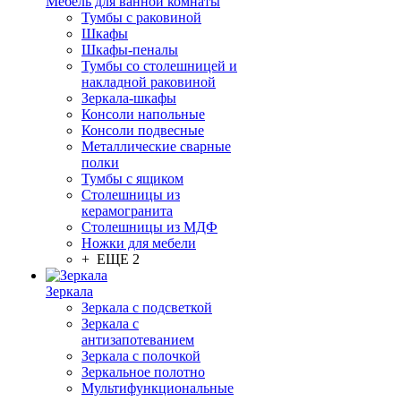
Мебель для ванной комнаты
Тумбы с раковиной
Шкафы
Шкафы-пеналы
Тумбы со столешницей и
накладной раковиной
Зеркала-шкафы
Консоли напольные
Консоли подвесные
Металлические сварные
полки
Тумбы с ящиком
Столешницы из
керамогранита
Столешницы из МДФ
Ножки для мебели
+ ЕЩЕ 2
Зеркала
Зеркала с подсветкой
Зеркала с
антизапотеванием
Зеркала с полочкой
Зеркальное полотно
Мультифункциональные