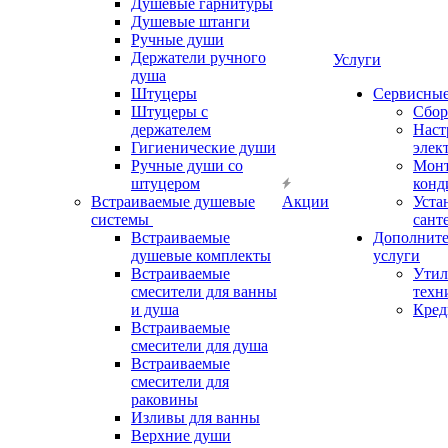
Душевые гарнитуры
Душевые штанги
Ручные души
Держатели ручного
Услуги
душа
Штуцеры
Сервисны
Штуцеры с
Сбор
держателем
Наст
Гигиенические души
элек
Ручные души со
Мон
штуцером
конд
Встраиваемые душевые
Акции
Уста
системы
сант
Встраиваемые
Дополнит
душевые комплекты
услуги
Встраиваемые
Утил
смесители для ванны
техн
и душа
Кред
Встраиваемые
смесители для душа
Встраиваемые
смесители для
раковины
Изливы для ванны
Верхние души