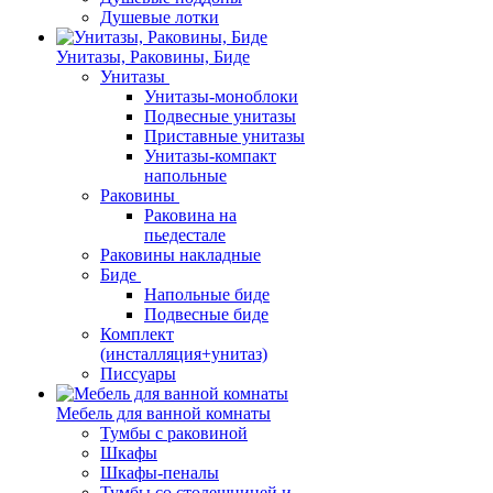
Душевые лотки
Унитазы, Раковины, Биде
Унитазы
Унитазы-моноблоки
Подвесные унитазы
Приставные унитазы
Унитазы-компакт
напольные
Раковины
Раковина на
пьедестале
Раковины накладные
Биде
Напольные биде
Подвесные биде
Комплект
(инсталляция+унитаз)
Писсуары
Мебель для ванной комнаты
Тумбы с раковиной
Шкафы
Шкафы-пеналы
Тумбы со столешницей и