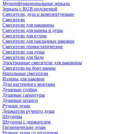
Мультифункциональные зеркала
Зеркала c RGB подсветкой
Смесители, душ и комплектующие
Смесители
Смесители для раковины
Смесители для ванны и душа
Смесители для кухни
Смесители для накладных раковин
Смесители термостатические
Смесители для душа
Смесители для биде
Электронные смесители для раковины
Смесители на борт ванны
Напольные смесители
Изливы для раковин
Душ настенного монтажа
Душевые стойки
Душевые гарнитуры
Душевые штанги
Ручные души
Держатели ручного душа
Штуцеры
Штуцеры с держателем
Гигиенические души
Ручные души со штуцером