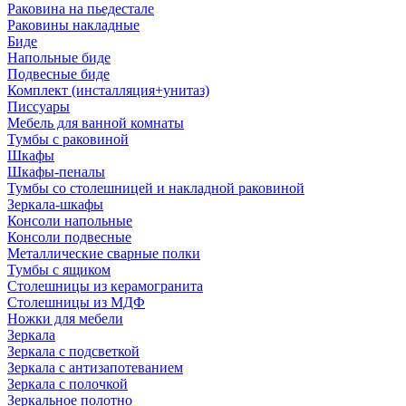
Раковина на пьедестале
Раковины накладные
Биде
Напольные биде
Подвесные биде
Комплект (инсталляция+унитаз)
Писсуары
Мебель для ванной комнаты
Тумбы с раковиной
Шкафы
Шкафы-пеналы
Тумбы со столешницей и накладной раковиной
Зеркала-шкафы
Консоли напольные
Консоли подвесные
Металлические сварные полки
Тумбы с ящиком
Столешницы из керамогранита
Столешницы из МДФ
Ножки для мебели
Зеркала
Зеркала с подсветкой
Зеркала с антизапотеванием
Зеркала с полочкой
Зеркальное полотно