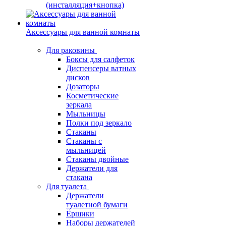
(инсталляция+кнопка)
Аксессуары для ванной комнаты
Для раковины
Боксы для салфеток
Диспенсеры ватных
дисков
Дозаторы
Косметические
зеркала
Мыльницы
Полки под зеркало
Стаканы
Стаканы с
мыльницей
Стаканы двойные
Держатели для
стакана
Для туалета
Держатели
туалетной бумаги
Ёршики
Наборы держателей