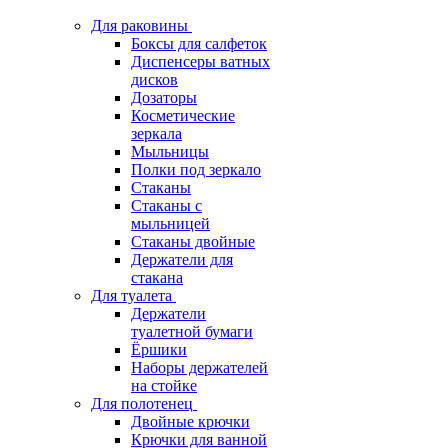
Для раковины
Боксы для салфеток
Диспенсеры ватных
дисков
Дозаторы
Косметические
зеркала
Мыльницы
Полки под зеркало
Стаканы
Стаканы с
мыльницей
Стаканы двойные
Держатели для
стакана
Для туалета
Держатели
туалетной бумаги
Ёршики
Наборы держателей
на стойке
Для полотенец
Двойные крючки
Крючки для ванной