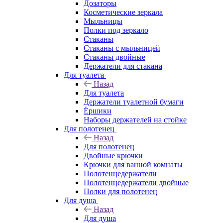
Дозаторы
Косметические зеркала
Мыльницы
Полки под зеркало
Стаканы
Стаканы с мыльницей
Стаканы двойные
Держатели для стакана
Для туалета
Назад
Для туалета
Держатели туалетной бумаги
Ёршики
Наборы держателей на стойке
Для полотенец
Назад
Для полотенец
Двойные крючки
Крючки для ванной комнаты
Полотенцедержатели
Полотенцедержатели двойные
Полки для полотенец
Для душа
Назад
Для душа