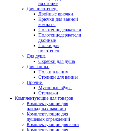
на стойке
Для полотенец
Двойные крючки
Крючки для ванной
комнаты
Полотенцедержатели
Полотенцедержатели
двойные
Полки для
полотенец
Для душа
Скребки для душа
Для ванны
Полки в ванну
Столики для ванны
Прочие
Мусорные вёдра
Стеллажи
Комплектующие для товаров
Комплектующие для
накладных раковин
Комплектующие для
душевых ограждений
Комплектующие для ванн
Комплектующие для