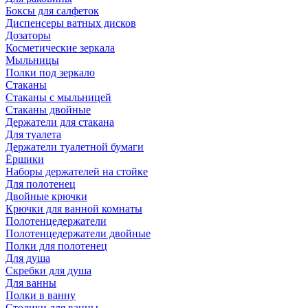
Боксы для салфеток
Диспенсеры ватных дисков
Дозаторы
Косметические зеркала
Мыльницы
Полки под зеркало
Стаканы
Стаканы с мыльницей
Стаканы двойные
Держатели для стакана
Для туалета
Держатели туалетной бумаги
Ёршики
Наборы держателей на стойке
Для полотенец
Двойные крючки
Крючки для ванной комнаты
Полотенцедержатели
Полотенцедержатели двойные
Полки для полотенец
Для душа
Скребки для душа
Для ванны
Полки в ванну
Столики для ванны