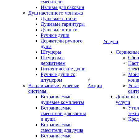
смесители
Изливы для раковин
Душ настенного монтажа
Душевые стойки
Душевые гарнитуры
Душевые штанги
Ручные души
Держатели ручного
Услуги
душа
Штуцеры
Сервисны
Штуцеры с
Сбор
держателем
Наст
Гигиенические души
элек
Ручные души со
Мон
штуцером
конд
Встраиваемые душевые
Акции
Уста
системы
сант
Встраиваемые
Дополнит
душевые комплекты
услуги
Встраиваемые
Утил
смесители для ванны
техн
и душа
Кред
Встраиваемые
смесители для душа
Встраиваемые