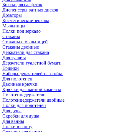
Боксы для салфеток
Диспенсеры ватных дисков
Дозаторы
Косметические зеркала
Мыльницы
Полки под зеркало
Стаканы
Стаканы с мыльницей
Стаканы двойные
Держатели для стакана
Для туалета
Держатели туалетной бумаги
Ёршики
Наборы держателей на стойке
Для полотенец
Двойные крючки
Крючки для ванной комнаты
Полотенцедержатели
Полотенцедержатели двойные
Полки для полотенец
Для душа
Скребки для душа
Для ванны
Полки в ванну
Столики для ванны