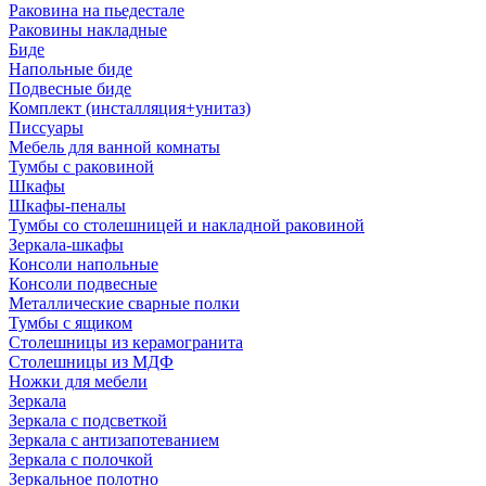
Раковина на пьедестале
Раковины накладные
Биде
Напольные биде
Подвесные биде
Комплект (инсталляция+унитаз)
Писсуары
Мебель для ванной комнаты
Тумбы с раковиной
Шкафы
Шкафы-пеналы
Тумбы со столешницей и накладной раковиной
Зеркала-шкафы
Консоли напольные
Консоли подвесные
Металлические сварные полки
Тумбы с ящиком
Столешницы из керамогранита
Столешницы из МДФ
Ножки для мебели
Зеркала
Зеркала с подсветкой
Зеркала с антизапотеванием
Зеркала с полочкой
Зеркальное полотно