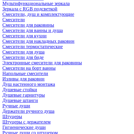
Мультифункциональные зеркала
Зеркала c RGB подсветкой
Смесители, душ и комплектующие
Смесители
Смесители для раковины
Смесители для ванны и душа
Смесители для кухни
Смесители для накладных раковин
Смесители термостатические
Смесители для душа
Смесители для биде
Электронные смесители для раковины
Смесители на борт ванны
Напольные смесители
Изливы для раковин
Душ настенного монтажа
Душевые стойки
Душевые гарнитуры
Душевые штанги
Ручные души
Держатели ручного душа
Штуцеры
Штуцеры с держателем
Гигиенические души
Ручные души со штуцером