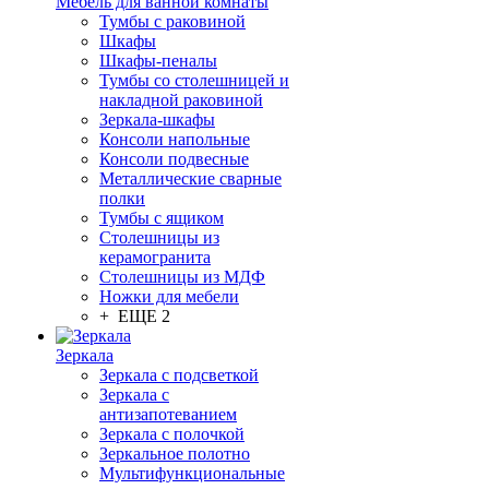
Мебель для ванной комнаты
Тумбы с раковиной
Шкафы
Шкафы-пеналы
Тумбы со столешницей и
накладной раковиной
Зеркала-шкафы
Консоли напольные
Консоли подвесные
Металлические сварные
полки
Тумбы с ящиком
Столешницы из
керамогранита
Столешницы из МДФ
Ножки для мебели
+ ЕЩЕ 2
Зеркала
Зеркала с подсветкой
Зеркала с
антизапотеванием
Зеркала с полочкой
Зеркальное полотно
Мультифункциональные