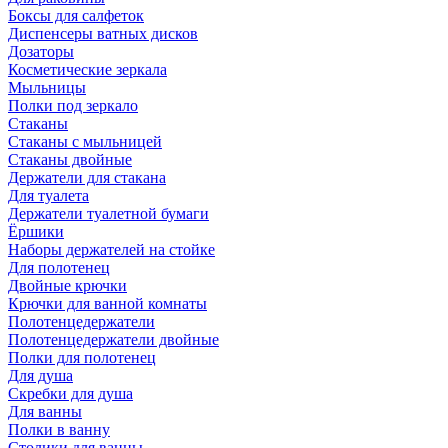
Боксы для салфеток
Диспенсеры ватных дисков
Дозаторы
Косметические зеркала
Мыльницы
Полки под зеркало
Стаканы
Стаканы с мыльницей
Стаканы двойные
Держатели для стакана
Для туалета
Держатели туалетной бумаги
Ёршики
Наборы держателей на стойке
Для полотенец
Двойные крючки
Крючки для ванной комнаты
Полотенцедержатели
Полотенцедержатели двойные
Полки для полотенец
Для душа
Скребки для душа
Для ванны
Полки в ванну
Столики для ванны