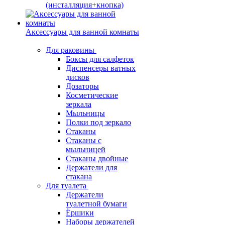
(инсталляция+кнопка)
Аксессуары для ванной комнаты
Для раковины
Боксы для салфеток
Диспенсеры ватных
дисков
Дозаторы
Косметические
зеркала
Мыльницы
Полки под зеркало
Стаканы
Стаканы с
мыльницей
Стаканы двойные
Держатели для
стакана
Для туалета
Держатели
туалетной бумаги
Ёршики
Наборы держателей