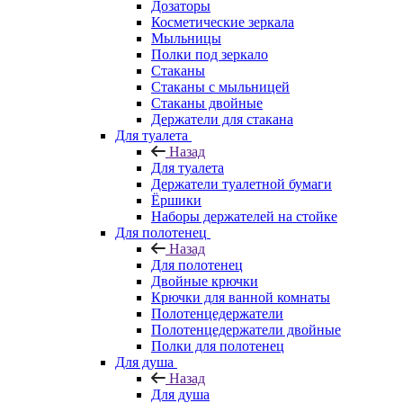
Дозаторы
Косметические зеркала
Мыльницы
Полки под зеркало
Стаканы
Стаканы с мыльницей
Стаканы двойные
Держатели для стакана
Для туалета
Назад
Для туалета
Держатели туалетной бумаги
Ёршики
Наборы держателей на стойке
Для полотенец
Назад
Для полотенец
Двойные крючки
Крючки для ванной комнаты
Полотенцедержатели
Полотенцедержатели двойные
Полки для полотенец
Для душа
Назад
Для душа