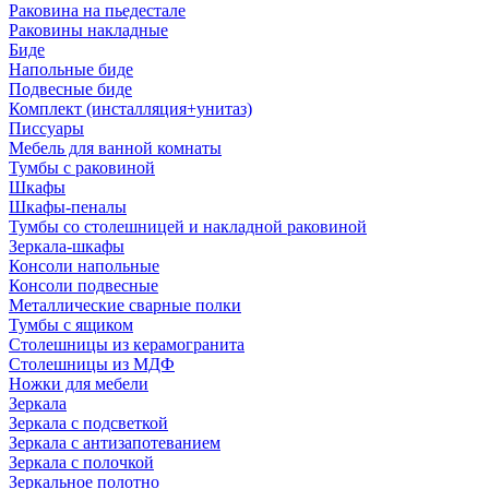
Раковина на пьедестале
Раковины накладные
Биде
Напольные биде
Подвесные биде
Комплект (инсталляция+унитаз)
Писсуары
Мебель для ванной комнаты
Тумбы с раковиной
Шкафы
Шкафы-пеналы
Тумбы со столешницей и накладной раковиной
Зеркала-шкафы
Консоли напольные
Консоли подвесные
Металлические сварные полки
Тумбы с ящиком
Столешницы из керамогранита
Столешницы из МДФ
Ножки для мебели
Зеркала
Зеркала с подсветкой
Зеркала с антизапотеванием
Зеркала с полочкой
Зеркальное полотно