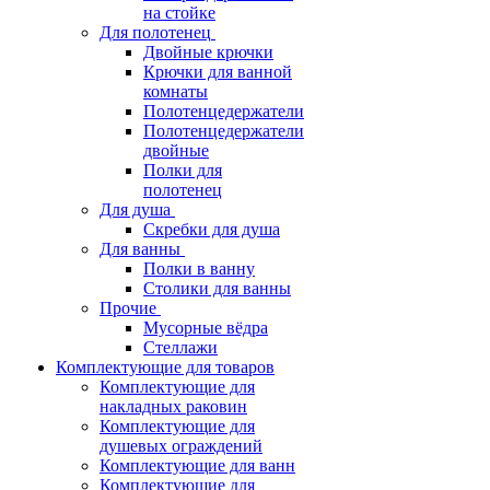
на стойке
Для полотенец
Двойные крючки
Крючки для ванной
комнаты
Полотенцедержатели
Полотенцедержатели
двойные
Полки для
полотенец
Для душа
Скребки для душа
Для ванны
Полки в ванну
Столики для ванны
Прочие
Мусорные вёдра
Стеллажи
Комплектующие для товаров
Комплектующие для
накладных раковин
Комплектующие для
душевых ограждений
Комплектующие для ванн
Комплектующие для