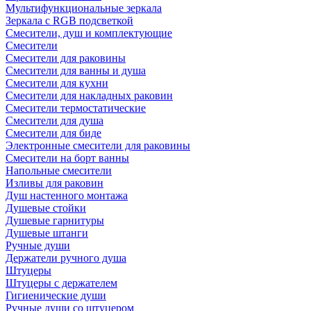
Мультифункциональные зеркала
Зеркала c RGB подсветкой
Смесители, душ и комплектующие
Смесители
Смесители для раковины
Смесители для ванны и душа
Смесители для кухни
Смесители для накладных раковин
Смесители термостатические
Смесители для душа
Смесители для биде
Электронные смесители для раковины
Смесители на борт ванны
Напольные смесители
Изливы для раковин
Душ настенного монтажа
Душевые стойки
Душевые гарнитуры
Душевые штанги
Ручные души
Держатели ручного душа
Штуцеры
Штуцеры с держателем
Гигиенические души
Ручные души со штуцером