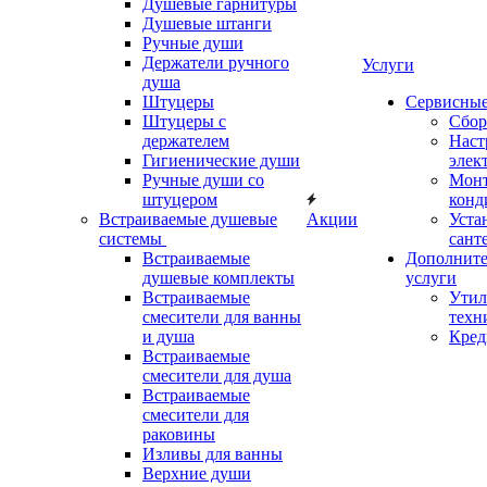
Душевые гарнитуры
Душевые штанги
Ручные души
Держатели ручного
Услуги
душа
Штуцеры
Сервисны
Штуцеры с
Сбор
держателем
Наст
Гигиенические души
элек
Ручные души со
Мон
штуцером
конд
Встраиваемые душевые
Акции
Уста
системы
сант
Встраиваемые
Дополнит
душевые комплекты
услуги
Встраиваемые
Утил
смесители для ванны
техн
и душа
Кред
Встраиваемые
смесители для душа
Встраиваемые
смесители для
раковины
Изливы для ванны
Верхние души