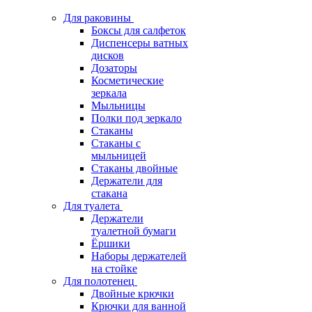
Для раковины
Боксы для салфеток
Диспенсеры ватных
дисков
Дозаторы
Косметические
зеркала
Мыльницы
Полки под зеркало
Стаканы
Стаканы с
мыльницей
Стаканы двойные
Держатели для
стакана
Для туалета
Держатели
туалетной бумаги
Ёршики
Наборы держателей
на стойке
Для полотенец
Двойные крючки
Крючки для ванной