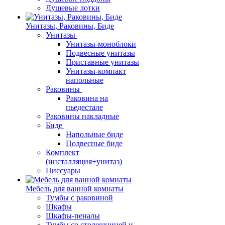
Душевые лотки
Унитазы, Раковины, Биде
Унитазы
Унитазы-моноблоки
Подвесные унитазы
Приставные унитазы
Унитазы-компакт
напольные
Раковины
Раковина на
пьедестале
Раковины накладные
Биде
Напольные биде
Подвесные биде
Комплект
(инсталляция+унитаз)
Писсуары
Мебель для ванной комнаты
Тумбы с раковиной
Шкафы
Шкафы-пеналы
Тумбы со столешницей и