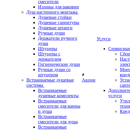
смесители
Изливы для раковин
Душ настенного монтажа
Душевые стойки
Душевые гарнитуры
Душевые штанги
Ручные души
Держатели ручного
Услуги
душа
Штуцеры
Сервисны
Штуцеры с
Сбор
держателем
Наст
Гигиенические души
элек
Ручные души со
Мон
штуцером
конд
Встраиваемые душевые
Акции
Уста
системы
сант
Встраиваемые
Дополнит
душевые комплекты
услуги
Встраиваемые
Утил
смесители для ванны
техн
и душа
Кред
Встраиваемые
смесители для душа
Встраиваемые