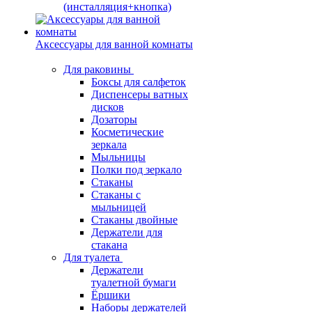
(инсталляция+кнопка)
Аксессуары для ванной комнаты
Для раковины
Боксы для салфеток
Диспенсеры ватных
дисков
Дозаторы
Косметические
зеркала
Мыльницы
Полки под зеркало
Стаканы
Стаканы с
мыльницей
Стаканы двойные
Держатели для
стакана
Для туалета
Держатели
туалетной бумаги
Ёршики
Наборы держателей