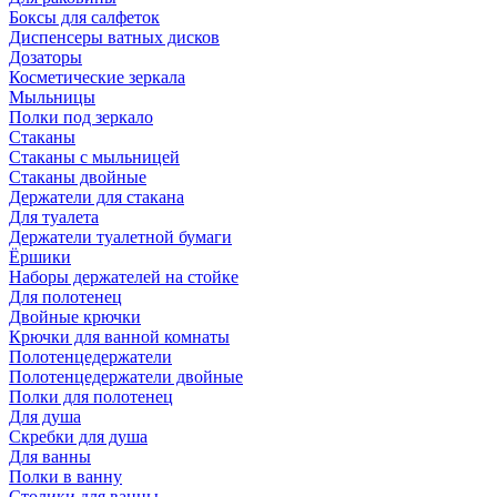
Боксы для салфеток
Диспенсеры ватных дисков
Дозаторы
Косметические зеркала
Мыльницы
Полки под зеркало
Стаканы
Стаканы с мыльницей
Стаканы двойные
Держатели для стакана
Для туалета
Держатели туалетной бумаги
Ёршики
Наборы держателей на стойке
Для полотенец
Двойные крючки
Крючки для ванной комнаты
Полотенцедержатели
Полотенцедержатели двойные
Полки для полотенец
Для душа
Скребки для душа
Для ванны
Полки в ванну
Столики для ванны