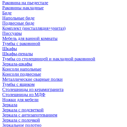
Раковина на пьедестале
Раковины накладные
Биде
Напольные биде
Подвесные биде
Комплект (инсталляция+унитаз)
Писсуары
Мебель для ванной комнаты
Тумбы с раковиной
Шкафы
Шкафы-пеналы
Тумбы со столешницей и накладной раковиной
Зеркала-шкафы
Консоли напольные
Консоли подвесные
Металлические сварные полки
Тумбы с ящиком
Столешницы из керамогранита
Столешницы из МДФ
Ножки для мебели
Зеркала
Зеркала с подсветкой
Зеркала с антизапотеванием
Зеркала с полочкой
Зеркальное полотно