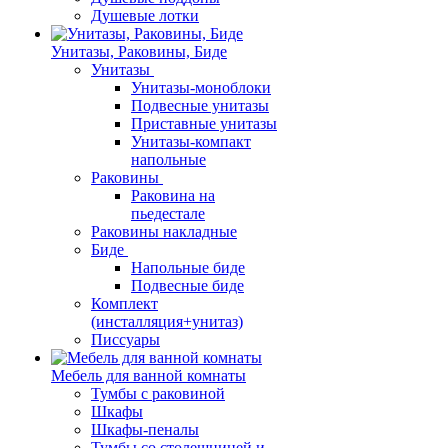
Душевые лотки
Унитазы, Раковины, Биде
Унитазы
Унитазы-моноблоки
Подвесные унитазы
Приставные унитазы
Унитазы-компакт
напольные
Раковины
Раковина на
пьедестале
Раковины накладные
Биде
Напольные биде
Подвесные биде
Комплект
(инсталляция+унитаз)
Писсуары
Мебель для ванной комнаты
Тумбы с раковиной
Шкафы
Шкафы-пеналы
Тумбы со столешницей и