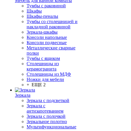
Мебель для ванной комнаты
Тумбы с раковиной
Шкафы
Шкафы-пеналы
Тумбы со столешницей и
накладной раковиной
Зеркала-шкафы
Консоли напольные
Консоли подвесные
Металлические сварные
полки
Тумбы с ящиком
Столешницы из
керамогранита
Столешницы из МДФ
Ножки для мебели
+ ЕЩЕ 2
Зеркала
Зеркала с подсветкой
Зеркала с
антизапотеванием
Зеркала с полочкой
Зеркальное полотно
Мультифункциональные