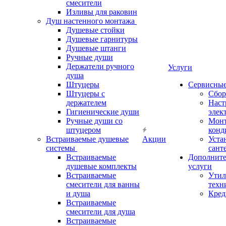
смесители
Изливы для раковин
Душ настенного монтажа
Душевые стойки
Душевые гарнитуры
Душевые штанги
Ручные души
Держатели ручного
Услуги
душа
Штуцеры
Сервисны
Штуцеры с
Сбор
держателем
Наст
Гигиенические души
элек
Ручные души со
Мон
штуцером
конд
Встраиваемые душевые
Акции
Уста
системы
сант
Встраиваемые
Дополнит
душевые комплекты
услуги
Встраиваемые
Утил
смесители для ванны
техн
и душа
Кред
Встраиваемые
смесители для душа
Встраиваемые