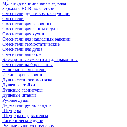
Мультифункциональные зеркала
Зеркала c RGB подсветкой
Смесители, душ и комплектующие
Смесители
Смесители для раковины
Смесители для ванны и душа
Смесители для кухни
Смесители для накладных раковин
Смесители термостатические
Смесители для душа
Смесители для биде
Электронные смесители для раковины
Смесители на борт ванны
Напольные смесители
Изливы для раковин
Душ настенного монтажа
Душевые стойки
Душевые гарнитуры
Душевые штанги
Ручные души
Держатели ручного душа
Штуцеры
Штуцеры с держателем
Гигиенические души
Ручные души со штуцером