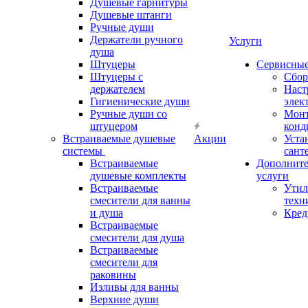
Душевые гарнитуры
Душевые штанги
Ручные души
Держатели ручного
Услуги
душа
Штуцеры
Сервисны
Штуцеры с
Сбор
держателем
Наст
Гигиенические души
элек
Ручные души со
Мон
штуцером
конд
Встраиваемые душевые
Акции
Уста
системы
сант
Встраиваемые
Дополнит
душевые комплекты
услуги
Встраиваемые
Утил
смесители для ванны
техн
и душа
Кред
Встраиваемые
смесители для душа
Встраиваемые
смесители для
раковины
Изливы для ванны
Верхние души