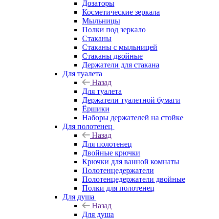
Дозаторы
Косметические зеркала
Мыльницы
Полки под зеркало
Стаканы
Стаканы с мыльницей
Стаканы двойные
Держатели для стакана
Для туалета
Назад
Для туалета
Держатели туалетной бумаги
Ёршики
Наборы держателей на стойке
Для полотенец
Назад
Для полотенец
Двойные крючки
Крючки для ванной комнаты
Полотенцедержатели
Полотенцедержатели двойные
Полки для полотенец
Для душа
Назад
Для душа