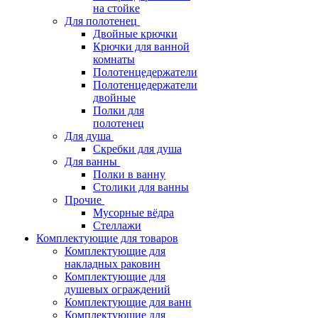
на стойке
Для полотенец
Двойные крючки
Крючки для ванной
комнаты
Полотенцедержатели
Полотенцедержатели
двойные
Полки для
полотенец
Для душа
Скребки для душа
Для ванны
Полки в ванну
Столики для ванны
Прочие
Мусорные вёдра
Стеллажи
Комплектующие для товаров
Комплектующие для
накладных раковин
Комплектующие для
душевых ограждений
Комплектующие для ванн
Комплектующие для