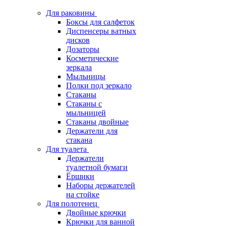
Для раковины
Боксы для салфеток
Диспенсеры ватных
дисков
Дозаторы
Косметические
зеркала
Мыльницы
Полки под зеркало
Стаканы
Стаканы с
мыльницей
Стаканы двойные
Держатели для
стакана
Для туалета
Держатели
туалетной бумаги
Ёршики
Наборы держателей
на стойке
Для полотенец
Двойные крючки
Крючки для ванной