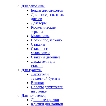
Для раковины
Боксы для салфеток
Диспенсеры ватных
дисков
Дозаторы
Косметические
зеркала
Мыльницы
Полки под зеркало
Стаканы
Стаканы с
мыльницей
Стаканы двойные
Держатели для
стакана
Для туалета
Держатели
туалетной бумаги
Ёршики
Наборы держателей
на стойке
Для полотенец
Двойные крючки
Крючки для ванной