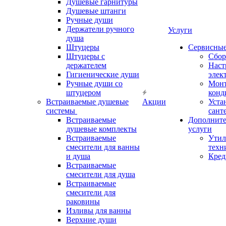
Душевые гарнитуры
Душевые штанги
Ручные души
Держатели ручного
Услуги
душа
Штуцеры
Сервисны
Штуцеры с
Сбор
держателем
Наст
Гигиенические души
элек
Ручные души со
Мон
штуцером
конд
Встраиваемые душевые
Акции
Уста
системы
сант
Встраиваемые
Дополнит
душевые комплекты
услуги
Встраиваемые
Утил
смесители для ванны
техн
и душа
Кред
Встраиваемые
смесители для душа
Встраиваемые
смесители для
раковины
Изливы для ванны
Верхние души