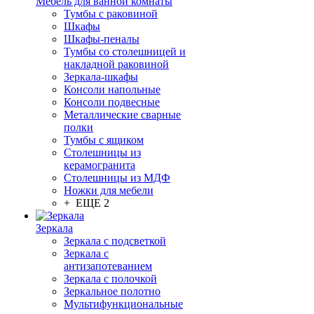
Мебель для ванной комнаты
Тумбы с раковиной
Шкафы
Шкафы-пеналы
Тумбы со столешницей и
накладной раковиной
Зеркала-шкафы
Консоли напольные
Консоли подвесные
Металлические сварные
полки
Тумбы с ящиком
Столешницы из
керамогранита
Столешницы из МДФ
Ножки для мебели
+ ЕЩЕ 2
Зеркала
Зеркала с подсветкой
Зеркала с
антизапотеванием
Зеркала с полочкой
Зеркальное полотно
Мультифункциональные