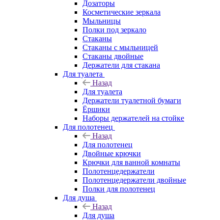
Дозаторы
Косметические зеркала
Мыльницы
Полки под зеркало
Стаканы
Стаканы с мыльницей
Стаканы двойные
Держатели для стакана
Для туалета
Назад
Для туалета
Держатели туалетной бумаги
Ёршики
Наборы держателей на стойке
Для полотенец
Назад
Для полотенец
Двойные крючки
Крючки для ванной комнаты
Полотенцедержатели
Полотенцедержатели двойные
Полки для полотенец
Для душа
Назад
Для душа