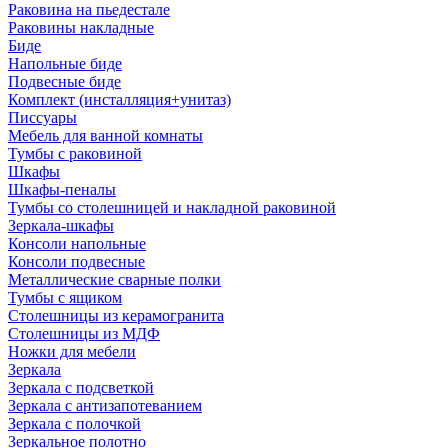
Раковина на пьедестале
Раковины накладные
Биде
Напольные биде
Подвесные биде
Комплект (инсталляция+унитаз)
Писсуары
Мебель для ванной комнаты
Тумбы с раковиной
Шкафы
Шкафы-пеналы
Тумбы со столешницей и накладной раковиной
Зеркала-шкафы
Консоли напольные
Консоли подвесные
Металлические сварные полки
Тумбы с ящиком
Столешницы из керамогранита
Столешницы из МДФ
Ножки для мебели
Зеркала
Зеркала с подсветкой
Зеркала с антизапотеванием
Зеркала с полочкой
Зеркальное полотно