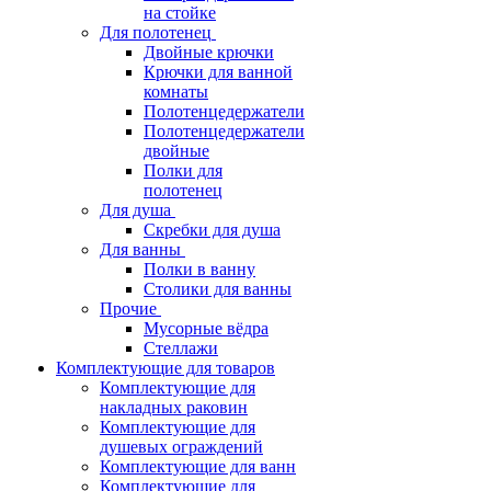
на стойке
Для полотенец
Двойные крючки
Крючки для ванной
комнаты
Полотенцедержатели
Полотенцедержатели
двойные
Полки для
полотенец
Для душа
Скребки для душа
Для ванны
Полки в ванну
Столики для ванны
Прочие
Мусорные вёдра
Стеллажи
Комплектующие для товаров
Комплектующие для
накладных раковин
Комплектующие для
душевых ограждений
Комплектующие для ванн
Комплектующие для