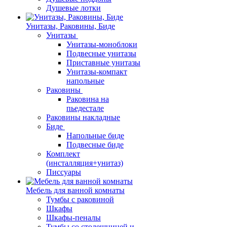
Душевые лотки
Унитазы, Раковины, Биде
Унитазы
Унитазы-моноблоки
Подвесные унитазы
Приставные унитазы
Унитазы-компакт
напольные
Раковины
Раковина на
пьедестале
Раковины накладные
Биде
Напольные биде
Подвесные биде
Комплект
(инсталляция+унитаз)
Писсуары
Мебель для ванной комнаты
Тумбы с раковиной
Шкафы
Шкафы-пеналы
Тумбы со столешницей и