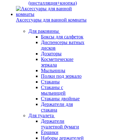
(инсталляция+кнопка)
Аксессуары для ванной комнаты
Для раковины
Боксы для салфеток
Диспенсеры ватных
дисков
Дозаторы
Косметические
зеркала
Мыльницы
Полки под зеркало
Стаканы
Стаканы с
мыльницей
Стаканы двойные
Держатели для
стакана
Для туалета
Держатели
туалетной бумаги
Ёршики
Наборы держателей