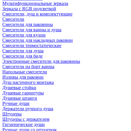
Мультифункциональные зеркала
Зеркала c RGB подсветкой
Смесители, душ и комплектующие
Смесители
Смесители для раковины
Смесители для ванны и душа
Смесители для кухни
Смесители для накладных раковин
Смесители термостатические
Смесители для душа
Смесители для биде
Электронные смесители для раковины
Смесители на борт ванны
Напольные смесители
Изливы для раковин
Душ настенного монтажа
Душевые стойки
Душевые гарнитуры
Душевые штанги
Ручные души
Держатели ручного душа
Штуцеры
Штуцеры с держателем
Гигиенические души
Ручные души со штуцером