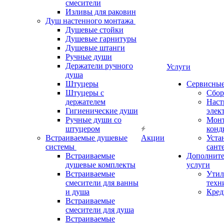
смесители
Изливы для раковин
Душ настенного монтажа
Душевые стойки
Душевые гарнитуры
Душевые штанги
Ручные души
Держатели ручного
Услуги
душа
Штуцеры
Сервисны
Штуцеры с
Сбор
держателем
Наст
Гигиенические души
элек
Ручные души со
Мон
штуцером
конд
Встраиваемые душевые
Акции
Уста
системы
сант
Встраиваемые
Дополнит
душевые комплекты
услуги
Встраиваемые
Утил
смесители для ванны
техн
и душа
Кред
Встраиваемые
смесители для душа
Встраиваемые