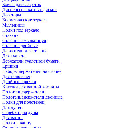
Боксы для салфеток
Диспенсеры ватных дисков
Дозаторы
Косметические зеркала
Мыльницы
Полки под зеркало
Стаканы
Стаканы с мыльницей
Стаканы двойные
Держатели для стакана
Для туалета
Держатели туалетной бумаги
Ёршики
Наборы держателей на стойке
Для полотенец
Двойные крючки
Крючки для ванной комнаты
Полотенцедержатели
Полотенцедержатели двойные
Полки для полотенец
Для душа
Скребки для душа
Для ванны
Полки в ванну
Столики для ванны