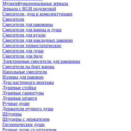
Мультифункциональные зеркала
Зеркала c RGB подсветкой
Смесители, душ и комплектующие
Смесители
Смесители для раковины
Смесители для ванны и душа
Смесители для кухни
Смесители для накладных раковин
Смесители термостатические
Смесители для душа
Смесители для биде
Электронные смесители для раковины
Смесители на борт ванны
Напольные смесители
Изливы для раковин
Душ настенного монтажа
Душевые стойки
Душевые гарнитуры
Душевые штанги
Ручные души
Держатели ручного душа
Штуцеры
Штуцеры с держателем
Гигиенические души
Ручные души со штуцером