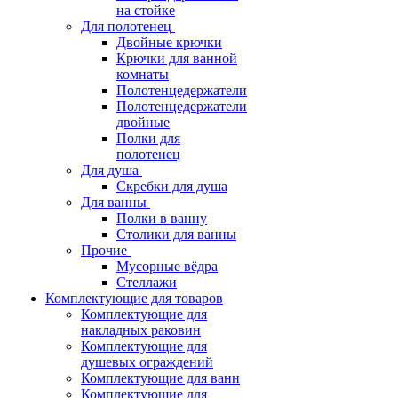
на стойке
Для полотенец
Двойные крючки
Крючки для ванной
комнаты
Полотенцедержатели
Полотенцедержатели
двойные
Полки для
полотенец
Для душа
Скребки для душа
Для ванны
Полки в ванну
Столики для ванны
Прочие
Мусорные вёдра
Стеллажи
Комплектующие для товаров
Комплектующие для
накладных раковин
Комплектующие для
душевых ограждений
Комплектующие для ванн
Комплектующие для