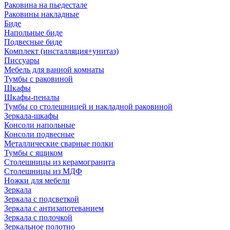
Раковина на пьедестале
Раковины накладные
Биде
Напольные биде
Подвесные биде
Комплект (инсталляция+унитаз)
Писсуары
Мебель для ванной комнаты
Тумбы с раковиной
Шкафы
Шкафы-пеналы
Тумбы со столешницей и накладной раковиной
Зеркала-шкафы
Консоли напольные
Консоли подвесные
Металлические сварные полки
Тумбы с ящиком
Столешницы из керамогранита
Столешницы из МДФ
Ножки для мебели
Зеркала
Зеркала с подсветкой
Зеркала с антизапотеванием
Зеркала с полочкой
Зеркальное полотно