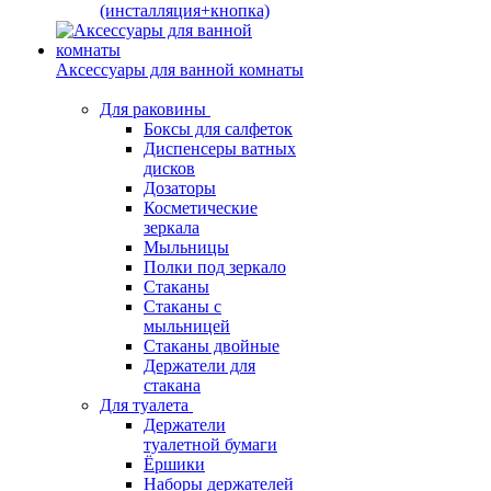
(инсталляция+кнопка)
Аксессуары для ванной комнаты
Для раковины
Боксы для салфеток
Диспенсеры ватных
дисков
Дозаторы
Косметические
зеркала
Мыльницы
Полки под зеркало
Стаканы
Стаканы с
мыльницей
Стаканы двойные
Держатели для
стакана
Для туалета
Держатели
туалетной бумаги
Ёршики
Наборы держателей