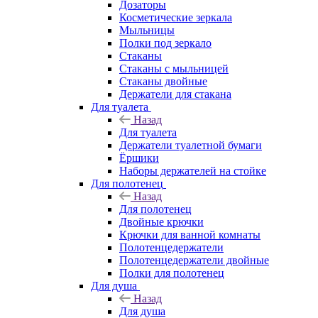
Дозаторы
Косметические зеркала
Мыльницы
Полки под зеркало
Стаканы
Стаканы с мыльницей
Стаканы двойные
Держатели для стакана
Для туалета
Назад
Для туалета
Держатели туалетной бумаги
Ёршики
Наборы держателей на стойке
Для полотенец
Назад
Для полотенец
Двойные крючки
Крючки для ванной комнаты
Полотенцедержатели
Полотенцедержатели двойные
Полки для полотенец
Для душа
Назад
Для душа