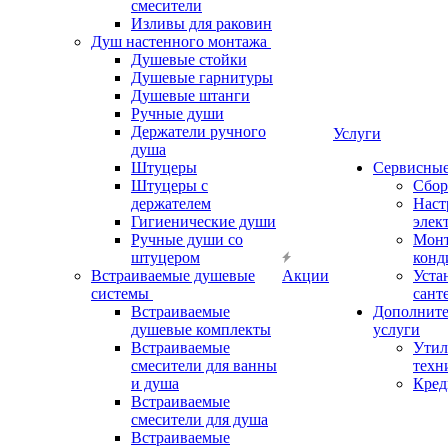
смесители
Изливы для раковин
Душ настенного монтажа
Душевые стойки
Душевые гарнитуры
Душевые штанги
Ручные души
Держатели ручного
Услуги
душа
Штуцеры
Сервисны
Штуцеры с
Сбор
держателем
Наст
Гигиенические души
элек
Ручные души со
Мон
штуцером
конд
Встраиваемые душевые
Акции
Уста
системы
сант
Встраиваемые
Дополнит
душевые комплекты
услуги
Встраиваемые
Утил
смесители для ванны
техн
и душа
Кред
Встраиваемые
смесители для душа
Встраиваемые