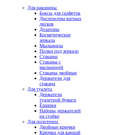
Для раковины
Боксы для салфеток
Диспенсеры ватных
дисков
Дозаторы
Косметические
зеркала
Мыльницы
Полки под зеркало
Стаканы
Стаканы с
мыльницей
Стаканы двойные
Держатели для
стакана
Для туалета
Держатели
туалетной бумаги
Ёршики
Наборы держателей
на стойке
Для полотенец
Двойные крючки
Крючки для ванной