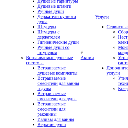
Душевые гарнитуры
Душевые штанги
Ручные души
Держатели ручного
Услуги
душа
Штуцеры
Сервисны
Штуцеры с
Сбор
держателем
Наст
Гигиенические души
элек
Ручные души со
Мон
штуцером
конд
Встраиваемые душевые
Акции
Уста
системы
сант
Встраиваемые
Дополнит
душевые комплекты
услуги
Встраиваемые
Утил
смесители для ванны
техн
и душа
Кред
Встраиваемые
смесители для душа
Встраиваемые
смесители для
раковины
Изливы для ванны
Верхние души