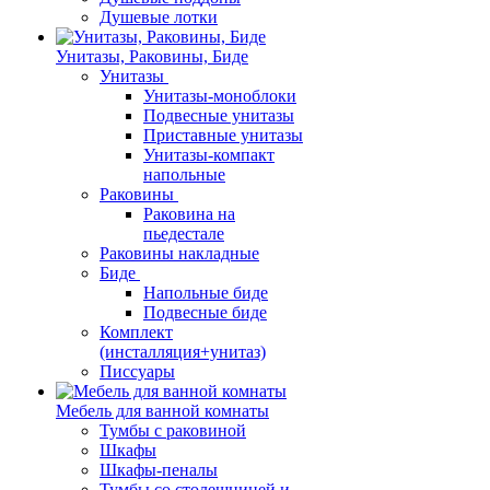
Душевые лотки
Унитазы, Раковины, Биде
Унитазы
Унитазы-моноблоки
Подвесные унитазы
Приставные унитазы
Унитазы-компакт
напольные
Раковины
Раковина на
пьедестале
Раковины накладные
Биде
Напольные биде
Подвесные биде
Комплект
(инсталляция+унитаз)
Писсуары
Мебель для ванной комнаты
Тумбы с раковиной
Шкафы
Шкафы-пеналы
Тумбы со столешницей и